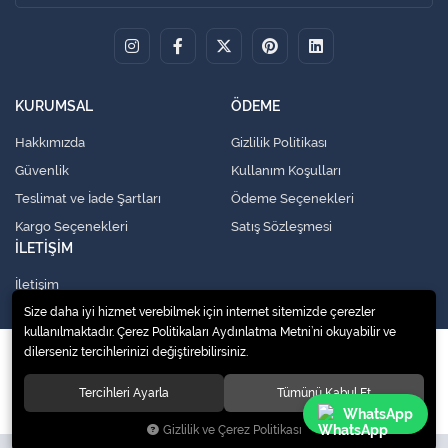
KURUMSAL
ÖDEME
Hakkımızda
Gizlilik Politikası
Güvenlik
Kullanım Koşulları
Teslimat ve İade Şartları
Ödeme Seçenekleri
Kargo Seçenekleri
Satış Sözleşmesi
İLETİŞİM
İletişim
Size daha iyi hizmet verebilmek için internet sitemizde çerezler
kullanılmaktadır. Çerez Politikaları Aydınlatma Metni’ni okuyabilir ve
dilerseniz tercihlerinizi değiştirebilirsiniz.
© 2020
Küresel Soğutma Sistemleri Yedek Parça San. Ve Tic. Ltd. Şti.
. Tüm
hakları saklıdır.
Tercihleri Ayarla
Tümünü Kabul Et
WhatsApp
Gizlilik ve Çerez Politikası