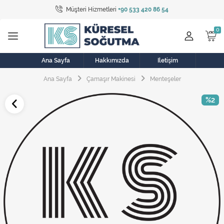
Müşteri Hizmetleri
+90 533 420 86 54
Tüm Kategoriler
Bulaşık Makinesi
Buzdolabı
Ana Sayfa
Hakkımızda
İletişim
Ana Sayfa
Çamaşır Makinesi
Menteşeler
Çamaşır Kurutma Makinesi
%2
Çamaşır Makinesi
Doğalgaz Sobası
Elektrikli Aksamlar
Elektrikli Süpürge
Fan
Fırın, Ocak ve Aspiratör