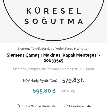
Kireç Önleme Ve Temizlik
Klima
Kombi
Kondansatör
Küçük Ev Aletleri
Siemens Teknik Servis ve Yedek Parça Hizmetleri
Siemens Çamaşır Makinesi Kapak Menteşesi -
Musluk
00633549
Rezistanslar
Siemens Çamaşır Makinesi Kapak Menteşesi - 00633549
Soğutma Sistemleri
579,83
KDV Hariç Fiyatı (
%20
) :
Şofben ve Termosifon
695,80
710,00
Stoğa Girince Haber Ver
Favorilere Ekle