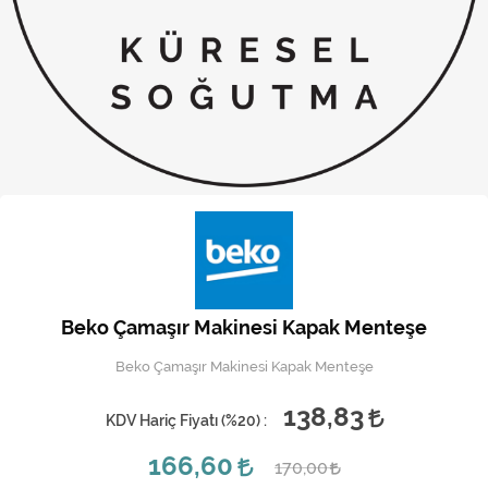
Kireç Önleme Ve Temizlik
Klima
Kombi
Kondansatör
Küçük Ev Aletleri
Musluk
Rezistanslar
Beko Çamaşır Makinesi Kapak Menteşe
Soğutma Sistemleri
Beko Çamaşır Makinesi Kapak Menteşe
Şofben ve Termosifon
138,83
KDV Hariç Fiyatı (
%20
) :
166,60
170,00