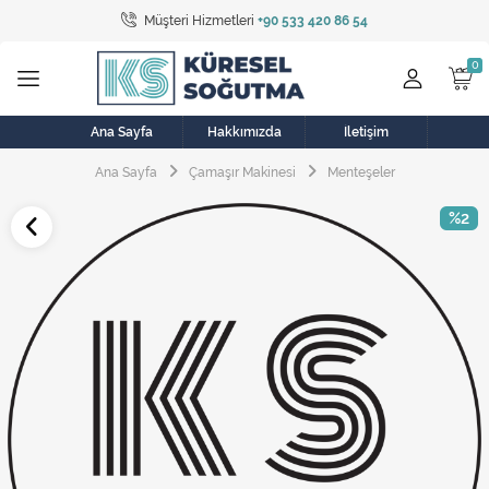
Müşteri Hizmetleri
+90 533 420 86 54
Tüm Kategoriler
Bulaşık Makinesi
Buzdolabı
Ana Sayfa
Hakkımızda
İletişim
Ana Sayfa
Çamaşır Makinesi
Menteşeler
Çamaşır Kurutma Makinesi
%2
Çamaşır Makinesi
Doğalgaz Sobası
Elektrikli Aksamlar
Elektrikli Süpürge
Fan
Fırın, Ocak ve Aspiratör