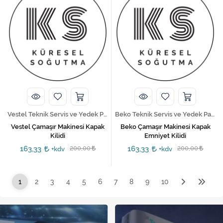
Vestel Teknik Servis ve Yedek Parça Hizmetleri
Beko Teknik Servis ve Yedek Parça Hizmetleri
Vestel Çamaşır Makinesi Kapak
Beko Çamaşır Makinesi Kapak
Kilidi
Emniyet Kilidi
163,33
200,00
163,33
200,00
+kdv
+kdv
1
2
3
4
5
6
7
8
9
10