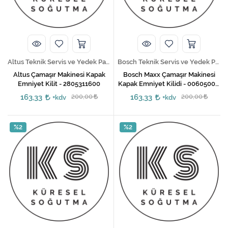
Kireç Önleme Ve Temizlik
Klima
Kombi
Altus Teknik Servis ve Yedek Parça Hizmetleri
Bosch Teknik Servis ve Yedek Parça Hizmetleri
Kondansatör
Altus Çamaşır Makinesi Kapak
Bosch Maxx Çamaşır Makinesi
Emniyet Kilit - 2805311600
Kapak Emniyet Kilidi - 00605003,
00610682, 00610147
Küçük Ev Aletleri
163,33
200,00
163,33
200,00
+kdv
+kdv
Musluk
%2
%2
Rezistanslar
Soğutma Sistemleri
Şofben ve Termosifon