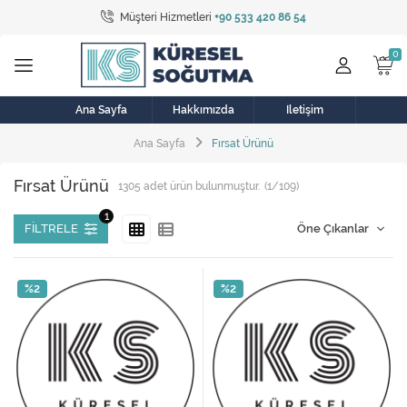
Müşteri Hizmetleri
+90 533 420 86 54
Tüm Kategoriler
Bulaşık Makinesi
Buzdolabı
Ana Sayfa
Hakkımızda
İletişim
Ana Sayfa
Fırsat Ürünü
Çamaşır Kurutma Makinesi
Fırsat Ürünü
1305
adet ürün bulunmuştur.
(1/109)
Çamaşır Makinesi
Doğalgaz Sobası
FILTRELE
Elektrikli Aksamlar
%2
%2
Elektrikli Süpürge
Fan
Fırın, Ocak ve Aspiratör