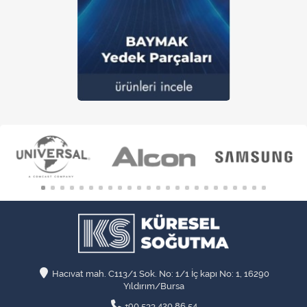
Hacıvat mah. C113/1 Sok. No: 1/1 İç kapı No: 1, 16290
Yıldırım/Bursa
+90 533 420 86 54