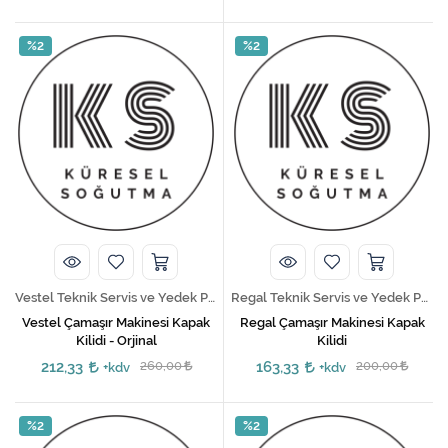
%2
%2
Vestel Teknik Servis ve Yedek Parça Hizmetleri
Regal Teknik Servis ve Yedek Parça Hizmetleri
Vestel Çamaşır Makinesi Kapak
Regal Çamaşır Makinesi Kapak
Kilidi - Orjinal
Kilidi
212,33
260,00
163,33
200,00
+kdv
+kdv
%2
%2