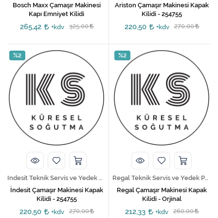
Bosch Maxx Çamaşır Makinesi
Ariston Çamaşır Makinesi Kapak
Kapı Emniyet Kilidi
Kilidi - 254755
265,42
325,00
220,50
270,00
+kdv
+kdv
%2
%2
Indesit Teknik Servis ve Yedek Parça Hizmetleri
Regal Teknik Servis ve Yedek Parça Hizmetleri
İndesit Çamaşır Makinesi Kapak
Regal Çamaşır Makinesi Kapak
Kilidi - 254755
Kilidi - Orjinal
220,50
270,00
212,33
260,00
+kdv
+kdv