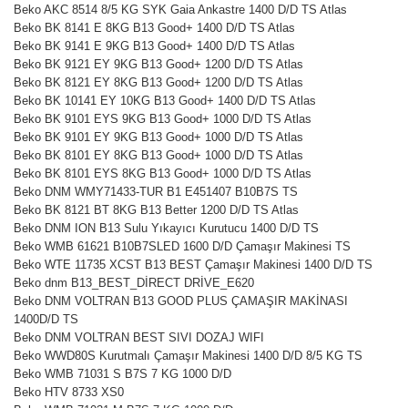
Beko AKC 8514 8/5 KG SYK Gaia Ankastre 1400 D/D TS Atlas
Beko BK 8141 E 8KG B13 Good+ 1400 D/D TS Atlas
Beko BK 9141 E 9KG B13 Good+ 1400 D/D TS Atlas
Beko BK 9121 EY 9KG B13 Good+ 1200 D/D TS Atlas
Beko BK 8121 EY 8KG B13 Good+ 1200 D/D TS Atlas
Beko BK 10141 EY 10KG B13 Good+ 1400 D/D TS Atlas
Beko BK 9101 EYS 9KG B13 Good+ 1000 D/D TS Atlas
Beko BK 9101 EY 9KG B13 Good+ 1000 D/D TS Atlas
Beko BK 8101 EY 8KG B13 Good+ 1000 D/D TS Atlas
Beko BK 8101 EYS 8KG B13 Good+ 1000 D/D TS Atlas
Beko DNM WMY71433-TUR B1 E451407 B10B7S TS
Beko BK 8121 BT 8KG B13 Better 1200 D/D TS Atlas
Beko DNM ION B13 Sulu Yıkayıcı Kurutucu 1400 D/D TS
Beko WMB 61621 B10B7SLED 1600 D/D Çamaşır Makinesi TS
Beko WTE 11735 XCST B13 BEST Çamaşır Makinesi 1400 D/D TS
Beko dnm B13_BEST_DİRECT DRİVE_E620
Beko DNM VOLTRAN B13 GOOD PLUS ÇAMAŞIR MAKİNASI
1400D/D TS
Beko DNM VOLTRAN BEST SIVI DOZAJ WIFI
Beko WWD80S Kurutmalı Çamaşır Makinesi 1400 D/D 8/5 KG TS
Beko WMB 71031 S B7S 7 KG 1000 D/D
Beko HTV 8733 XS0