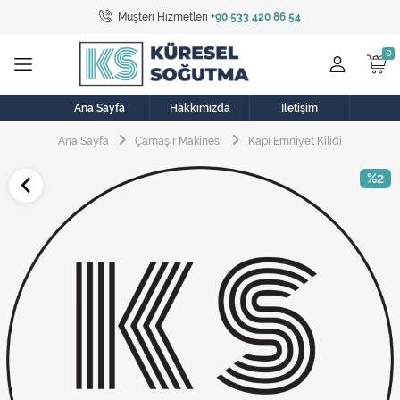
Müşteri Hizmetleri
+90 533 420 86 54
Tüm Kategoriler
Bulaşık Makinesi
Buzdolabı
Ana Sayfa
Hakkımızda
İletişim
Ana Sayfa
Çamaşır Makinesi
Kapı Emniyet Kilidi
Çamaşır Kurutma Makinesi
%2
Çamaşır Makinesi
Doğalgaz Sobası
Elektrikli Aksamlar
Elektrikli Süpürge
Fan
Fırın, Ocak ve Aspiratör