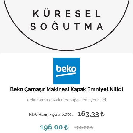
Kireç Önleme Ve Temizlik
Klima
Kombi
Kondansatör
Küçük Ev Aletleri
Musluk
Rezistanslar
Beko Çamaşır Makinesi Kapak Emniyet Kilidi
Soğutma Sistemleri
Beko Çamaşır Makinesi Kapak Emniyet Kilidi
Şofben ve Termosifon
163,33
KDV Hariç Fiyatı (
%20
) :
196,00
200,00