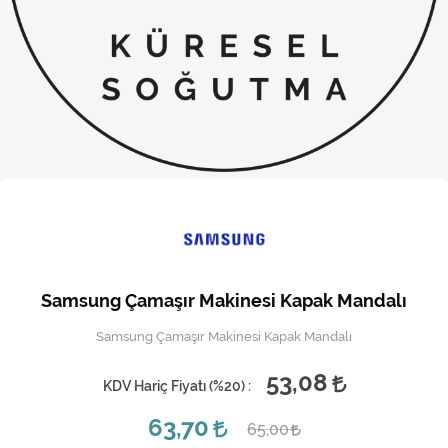
Kireç Önleme Ve Temizlik
Klima
Kombi
Kondansatör
Küçük Ev Aletleri
Musluk
Rezistanslar
Samsung Çamaşır Makinesi Kapak Mandalı
Soğutma Sistemleri
Samsung Çamaşır Makinesi Kapak Mandalı
Şofben ve Termosifon
53,08
KDV Hariç Fiyatı (
%20
) :
63,70
65,00