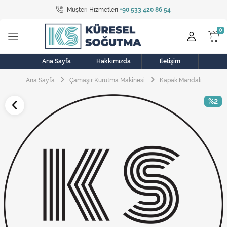
Müşteri Hizmetleri
+90 533 420 86 54
Tüm Kategoriler
Bulaşık Makinesi
Buzdolabı
Ana Sayfa
Hakkımızda
İletişim
Ana Sayfa
Çamaşır Kurutma Makinesi
Kapak Mandalı
Çamaşır Kurutma Makinesi
%2
Çamaşır Makinesi
Doğalgaz Sobası
Elektrikli Aksamlar
Elektrikli Süpürge
Fan
Fırın, Ocak ve Aspiratör