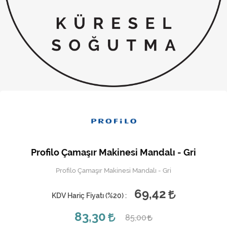
Kireç Önleme Ve Temizlik
Klima
Kombi
Kondansatör
Küçük Ev Aletleri
Musluk
Rezistanslar
Profilo Çamaşır Makinesi Mandalı - Gri
Soğutma Sistemleri
Profilo Çamaşır Makinesi Mandalı - Gri
Şofben ve Termosifon
69,42
KDV Hariç Fiyatı (
%20
) :
83,30
85,00