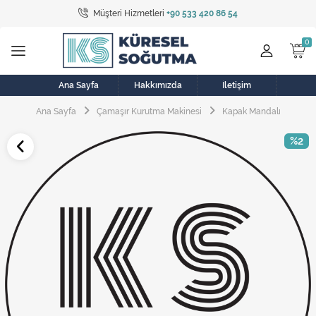
Müşteri Hizmetleri
+90 533 420 86 54
Tüm Kategoriler
Bulaşık Makinesi
Buzdolabı
Ana Sayfa
Hakkımızda
İletişim
Ana Sayfa
Çamaşır Kurutma Makinesi
Kapak Mandalı
Çamaşır Kurutma Makinesi
%2
Çamaşır Makinesi
Doğalgaz Sobası
Elektrikli Aksamlar
Elektrikli Süpürge
Fan
Fırın, Ocak ve Aspiratör