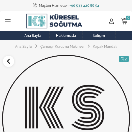
Müşteri Hizmetleri
+90 533 420 86 54
Tüm Kategoriler
Bulaşık Makinesi
Buzdolabı
Ana Sayfa
Hakkımızda
İletişim
Ana Sayfa
Çamaşır Kurutma Makinesi
Kapak Mandalı
Çamaşır Kurutma Makinesi
%2
Çamaşır Makinesi
Doğalgaz Sobası
Elektrikli Aksamlar
Elektrikli Süpürge
Fan
Fırın, Ocak ve Aspiratör