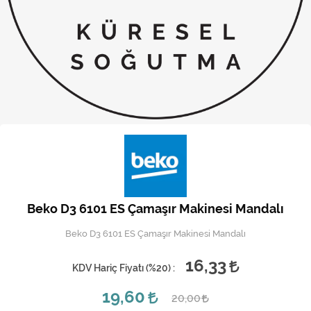
Kireç Önleme Ve Temizlik
Klima
Kombi
Kondansatör
Küçük Ev Aletleri
Musluk
Rezistanslar
Beko D3 6101 ES Çamaşır Makinesi Mandalı
Soğutma Sistemleri
Beko D3 6101 ES Çamaşır Makinesi Mandalı
Şofben ve Termosifon
16,33
KDV Hariç Fiyatı (
%20
) :
19,60
20,00