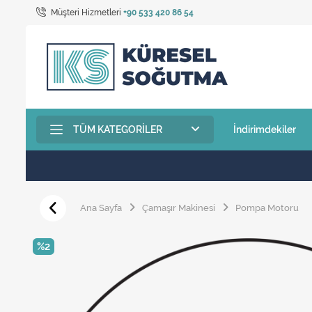
Müşteri Hizmetleri
+90 533 420 86 54
TÜM KATEGORILER
İndirimdekiler
Ana Sayfa
Çamaşır Makinesi
Pompa Motoru
%2