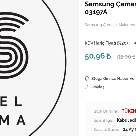
Samsung Çamaşı
03197A
Samsung Çamaşır Makinesi
KDV Hariç Fiyatı (
%20
) :
50,96
52,00
Stoğa Girince Haber Ver
Paylaş
Stok Durumu:
TÜKEN
İade Bilgisi:
Garanti Süresi:
24 Ay 