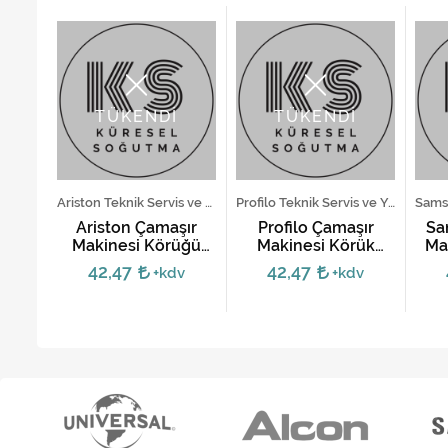
TÜKENDİ
TÜKENDİ
Regal Teknik Servis ve Yedek Parça Hizmetleri
Ariston Teknik Servis ve Yedek Parça Hizmetleri
Profilo Teknik Servis ve Yedek Parça Hizmetleri
ır
Ariston Çamaşır
Profilo Çamaşır
Sa
mpa
Makinesi Körüğü
Makinesi Körük
Ma
C00287764,144002798
Lastiği - 00660837
42,47
42,47
v
+kdv
+kdv