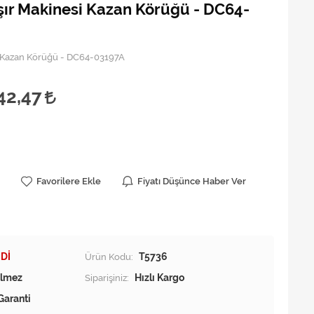
r Makinesi Kazan Körüğü - DC64-
 Kazan Körüğü - DC64-03197A
42,47
Favorilere Ekle
Fiyatı Düşünce Haber Ver
Dİ
Ürün Kodu:
T5736
Siparişiniz:
Hızlı Kargo
Garanti