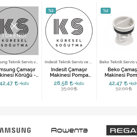
%2
%2
TÜKENDİ
Samsung Teknik Servis ve Yedek Parça Hizmetleri
Indesit Teknik Servis ve Yedek Parça Hizmetleri
msung Çamaşır
İndesit Çamaşır
Beko Çamaş
kinesi Körüğü -
Makinesi Pompa
Makinesi Po
DC64-03235
Kapağı
Motoru Kapa
42,47
28,58
42,47
+kdv
+kdv
+kd
35,00
52,00