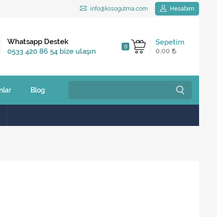
info@kssogutma.com
Hesabım
Kargo Bedava
Whatsapp Destek
Sepetim
0
2.500 TL ve üzeri
0533 420 86 54 bize ulaşın
0,00
siparişlerinizde
nlar
Blog