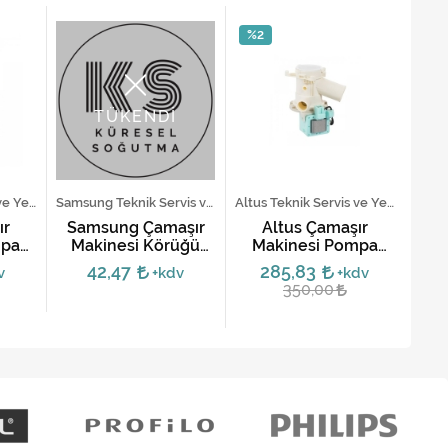
%2
TÜKENDİ
Beko Teknik Servis ve Yedek Parça Hizmetleri
Samsung Teknik Servis ve Yedek Parça Hizmetleri
Altus Teknik Servis ve Yedek Parça Hizmetleri
ır
Samsung Çamaşır
Altus Çamaşır
Sa
mpa
Makinesi Körüğü
Makinesi Pompa
Ma
ğı
DC64-00922
Motoru
42,47
285,83
v
+kdv
+kdv
350,00