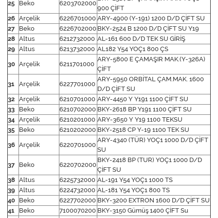
25
Beko
6203702000
900 ÇİFT
26
Arçelik
6226701000
ARY-4900 (Y-191) 1200 D/D ÇİFT SU
27
Beko
6226702000
BKY-2524 B 1200 D/D ÇİFT SU Y19
28
Altus
6212732000
AL-161 600 D/D TEK SU GİRİŞ
29
Altus
6213732000
AL182 Y54 YOÇ1 800 ÇS
ARY-5800 E ÇAMAŞIR MAK.(Y-326A)
30
Arçelik
6211701000
ÇİFT
ARY-5950 ORBİTAL ÇAM.MAK. 1600
31
Arçelik
6227701000
D/D ÇİFT SU
32
Arçelik
6210701000
ARY-4450 Y Y191 1100 ÇİFT SU
33
Beko
6210702000
BKY-2618 BP Y191 1100 ÇİFT SU
34
Arçelik
6210201000
ARY-3650 Y Y19 1100 TEKSU
35
Beko
6210202000
BKY-2518 CP Y-19 1100 TEK SU
ARY-4340 (TÜR) YOÇ1 1000 D/D ÇİFT
36
Arçelik
6220701000
SU
BKY-2418 BP (TUR) YOÇ1 1000 D/D
37
Beko
6220702000
ÇİFT SU
38
Altus
6225732000
AL-191 Y54 YOÇ1 1000 TS
39
Altus
6224732000
AL-181 Y54 YOÇ1 800 TS
40
Beko
6227702000
BKY-3200 EXTRON 1600 D/D ÇİFT SU
41
Beko
7100070200
BKY-3150 Gümüş 1400 ÇİFT Su