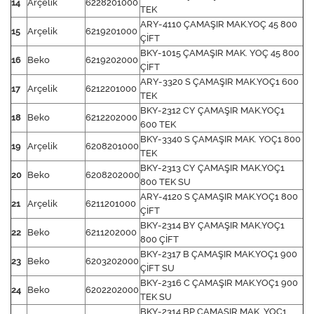
14
Arçelik
6228201000
TEK
ARY-4110 ÇAMAŞIR MAK.YOÇ 45 800
15
Arçelik
6219201000
ÇİFT
BKY-1015 ÇAMAŞIR MAK. YOÇ 45 800
16
Beko
6219202000
ÇİFT
ARY-3320 S ÇAMAŞIR MAK.YOÇ1 600
17
Arçelik
6212201000
TEK
BKY-2312 CY ÇAMAŞIR MAK.YOÇ1
18
Beko
6212202000
600 TEK
BKY-3340 S ÇAMAŞIR MAK. YOÇ1 800
19
Arçelik
6208201000
TEK
BKY-2313 CY ÇAMAŞIR MAK.YOÇ1
20
Beko
6208202000
800 TEK SU
ARY-4120 S ÇAMAŞIR MAK.YOÇ1 800
21
Arçelik
6211201000
ÇİFT
BKY-2314 BY ÇAMAŞIR MAK.YOÇ1
22
Beko
6211202000
800 ÇİFT
BKY-2317 B ÇAMAŞIR MAK.YOÇ1 900
23
Beko
6203202000
ÇİFT SU
BKY-2316 C ÇAMAŞIR MAK.YOÇ1 900
24
Beko
6202202000
TEK SU
BKY-2314 BP ÇAMAŞIR MAK. YOÇ1