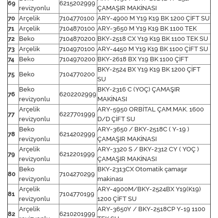
69
6215202999
revizyonlu
ÇAMAŞIR MAKİNASI
70
Arçelik
7104770100
ARY-4900 M Y19 K19 BK 1200 ÇİFT SU
71
Arçelik
7104870100
ARY-3650 M Y19 K19 BK 1100 TEK
72
Beko
7104870200
BKY-2518 CX Y19 K19 BK 1100 TEK SU
73
Arçelik
7104970100
ARY-4450 M Y19 K19 BK 1100 ÇİFT SU
74
Beko
7104970200
BKY-2618 BX Y19 BK 1100 ÇİFT
BKY-2524 BX Y19 K19 BK 1200 ÇİFT
75
Beko
7104770200
SU
Beko
BKY-2316 C (YOÇ) ÇAMAŞIR
76
6202202999
revizyonlu
MAKİNASI
Arçelik
ARY-5950 ORBİTAL ÇAM.MAK. 1600
77
6227701999
revizyonlu
D/D ÇİFT SU
Beko
ARY-3650 / BKY-2518C ( Y-19 )
78
6214202999
revizyonlu
ÇAMAŞIR MAKİNASI
Arçelik
ARY-3320 S / BKY-2312 CY ( YOÇ )
79
6212201999
revizyonlu
ÇAMAŞIR MAKİNASI
Beko
BKY-2313CX Otomatik çamaşır
80
7104270299
revizyonlu
makinası
Arçelik
ARY-4900M/BKY-2524BX Y19(K19)
81
7104770199
revizyonlu
1200 ÇİFT SU
Arçelik
ARY-3650Y / BKY-2518CP Y-19 1100
82
6210201999