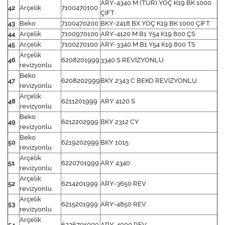
ARY-4340 M (TUR) YOÇ K19 BK 1000
42
Arçelik
7100470100
ÇİFT
43
Beko
7100470200
BKY-2418 BX YOÇ K19 BK 1000 ÇİFT
44
Arçelik
7100970100
ARY-4120 M B1 Y54 K19 800 ÇS
45
Arçelik
7100270100
ARY-3340 M B1 Y54 K19 800 TS
Arçelik
46
6208201999
3340 S REVİZYONLU
revizyonlu
Beko
47
6208202999
BKY 2343 C BEKO REVİZYONLU
revizyonlu
Arçelik
48
6211201999
ARY 4120 S
revizyonlu
Beko
49
6212202999
BKY 2312 CY
revizyonlu
Beko
50
6219202999
BKY 1015
revizyonlu
Arçelik
51
6220701999
ARY 4340
revizyonlu
Arçelik
52
6214201999
ARY-3650 REV
revizyonlu
Arçelik
53
6215201999
ARY-4850 REV
revizyonlu
Arçelik
54
6226701999
ARY-4900 REV