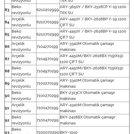
revizyonlu
TEK SU
Beko
ARY-3650Y / BKY-2518CP Y-19 1100
83
6210202999
revizyonlu
TEK SU
Arçelik
ARY-4450Y / BKY-2618BP Y-19 1100
84
6210701999
revizyonlu
ÇİFT SU
Beko
ARY-4450Y / BKY-2618BP Y-19 1100
85
6210702999
revizyonlu
ÇİFT SU
Arçelik
ARY-3340M Otomatik çamaşır
86
7104270199
revizyonlu
makinası
Arçelik
ARY-4450M/BKY-2618BX Y19(K19)
87
7104970199
revizyonlu
1100 ÇİFT SU
Beko
ARY-4450M/BKY-2618BX Y19(K19)
88
7104970299
revizyonlu
1100 ÇİFT SU
Arçelik
ARY-3340M Otomatik çamaşır
89
7100270199
revizyonlu
makinası
Beko
BKY-2313CX Otomatik çamaşır
90
7100270299
revizyonlu
makinası
Arçelik
ARY-4340M Otomatik çamaşır
91
7100470199
revizyonlu
makinası
Beko
BKY-2418BX Otomatik çamaşır
92
7100470299
revizyonlu
makinası
Beko
93
7100070299
BKY-3150