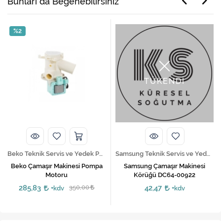
Bunları da Beğenebilirsiniz
%2
TÜKENDİ
Beko Teknik Servis ve Yedek Parça Hizmetleri
Samsung Teknik Servis ve Yedek Parça Hizmetleri
Beko Çamaşır Makinesi Pompa
Samsung Çamaşır Makinesi
Motoru
Körüğü DC64-00922
285,83
350,00
42,47
+kdv
+kdv