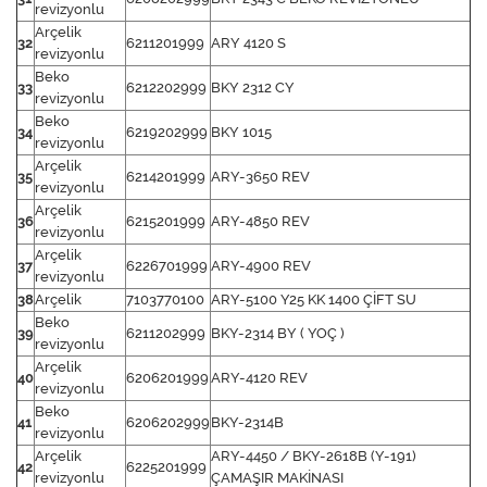
revizyonlu
Arçelik
32
6211201999
ARY 4120 S
revizyonlu
Beko
33
6212202999
BKY 2312 CY
revizyonlu
Beko
34
6219202999
BKY 1015
revizyonlu
Arçelik
35
6214201999
ARY-3650 REV
revizyonlu
Arçelik
36
6215201999
ARY-4850 REV
revizyonlu
Arçelik
37
6226701999
ARY-4900 REV
revizyonlu
38
Arçelik
7103770100
ARY-5100 Y25 KK 1400 ÇİFT SU
Beko
39
6211202999
BKY-2314 BY ( YOÇ )
revizyonlu
Arçelik
40
6206201999
ARY-4120 REV
revizyonlu
Beko
41
6206202999
BKY-2314B
revizyonlu
Arçelik
ARY-4450 / BKY-2618B (Y-191)
42
6225201999
revizyonlu
ÇAMAŞIR MAKİNASI