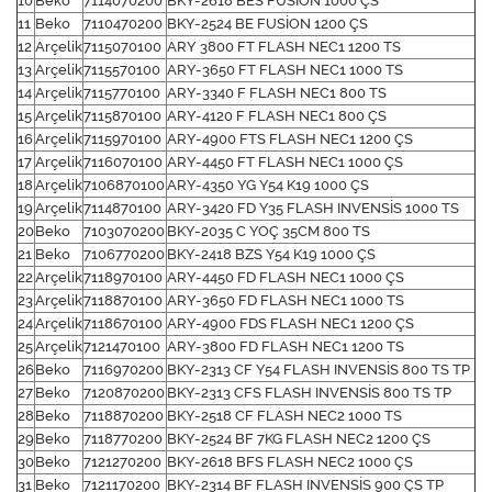
10
Beko
7114070200
BKY-2618 BES FUSİON 1000 ÇS
11
Beko
7110470200
BKY-2524 BE FUSİON 1200 ÇS
12
Arçelik
7115070100
ARY 3800 FT FLASH NEC1 1200 TS
13
Arçelik
7115570100
ARY-3650 FT FLASH NEC1 1000 TS
14
Arçelik
7115770100
ARY-3340 F FLASH NEC1 800 TS
15
Arçelik
7115870100
ARY-4120 F FLASH NEC1 800 ÇS
16
Arçelik
7115970100
ARY-4900 FTS FLASH NEC1 1200 ÇS
17
Arçelik
7116070100
ARY-4450 FT FLASH NEC1 1000 ÇS
18
Arçelik
7106870100
ARY-4350 YG Y54 K19 1000 ÇS
19
Arçelik
7114870100
ARY-3420 FD Y35 FLASH INVENSİS 1000 TS
20
Beko
7103070200
BKY-2035 C YOÇ 35CM 800 TS
21
Beko
7106770200
BKY-2418 BZS Y54 K19 1000 ÇS
22
Arçelik
7118970100
ARY-4450 FD FLASH NEC1 1000 ÇS
23
Arçelik
7118870100
ARY-3650 FD FLASH NEC1 1000 TS
24
Arçelik
7118670100
ARY-4900 FDS FLASH NEC1 1200 ÇS
25
Arçelik
7121470100
ARY-3800 FD FLASH NEC1 1200 TS
26
Beko
7116970200
BKY-2313 CF Y54 FLASH INVENSİS 800 TS TP
27
Beko
7120870200
BKY-2313 CFS FLASH INVENSİS 800 TS TP
28
Beko
7118870200
BKY-2518 CF FLASH NEC2 1000 TS
29
Beko
7118770200
BKY-2524 BF 7KG FLASH NEC2 1200 ÇS
30
Beko
7121270200
BKY-2618 BFS FLASH NEC2 1000 ÇS
31
Beko
7121170200
BKY-2314 BF FLASH INVENSİS 900 ÇS TP