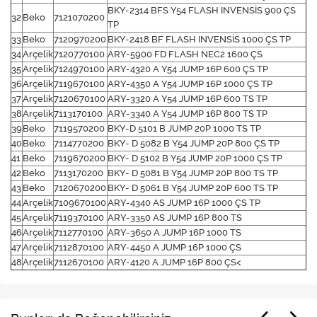
BKY-2314 BFS Y54 FLASH INVENSİS 900 ÇS
32
Beko
7121070200
TP
33
Beko
7120970200
BKY-2418 BF FLASH INVENSİS 1000 ÇS TP
34
Arçelik
7120770100
ARY-5900 FD FLASH NEC2 1600 ÇS
35
Arçelik
7124970100
ARY-4320 A Y54 JUMP 16P 600 ÇS TP
36
Arçelik
7119670100
ARY-4350 A Y54 JUMP 16P 1000 ÇS TP
37
Arçelik
7120670100
ARY-3320 A Y54 JUMP 16P 600 TS TP
38
Arçelik
7113170100
ARY-3340 A Y54 JUMP 16P 800 TS TP
39
Beko
7119570200
BKY-D 5101 B JUMP 20P 1000 TS TP
40
Beko
7114770200
BKY- D 5082 B Y54 JUMP 20P 800 ÇS TP
41
Beko
7119670200
BKY- D 5102 B Y54 JUMP 20P 1000 ÇS TP
42
Beko
7113170200
BKY- D 5081 B Y54 JUMP 20P 800 TS TP
43
Beko
7120670200
BKY- D 5061 B Y54 JUMP 20P 600 TS TP
44
Arçelik
7109670100
ARY-4340 AS JUMP 16P 1000 ÇS TP
45
Arçelik
7119370100
ARY-3350 AS JUMP 16P 800 TS
46
Arçelik
7112770100
ARY-3650 A JUMP 16P 1000 TS
47
Arçelik
7112870100
ARY-4450 A JUMP 16P 1000 ÇS
48
Arçelik
7112670100
ARY-4120 A JUMP 16P 800 ÇS<