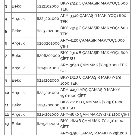
BKY-2312 C ÇAMAŞIR MAK.YOÇ1 600
3
Beko
6212102000
TEK
ARY-3340 ÇAMAŞIR MAK. YOÇ1 800
4
Arçelik
6223201000
TEK
BKY-2313 C ÇAMAŞIR MAK.YOÇ1 800
5
Beko
6223202000
TEK
ARY-4120 ÇAMAŞIR MAK.YOÇ1 800
6
Arçelik
6206201000
ÇİFT
BKY-2314 B ÇAMAŞIR MAK.YOÇ1 800
7
Beko
6206202000
ÇİFT SU
ARY-3650 ÇAM.MAK.(Y-19)1000 TEK
8
Arçelik
6214201000
SU
BKY-2518 C ÇAMAŞIR MAK.(Y-19)
9
Beko
6214202000
1000 TEK
ARY-4450 ARÇ.ÇAMAŞIR MAK.(Y-
10
Arçelik
6225201000
191)1000 ÇİFT
BKY-2618 B ÇAM.MAK.(Y-191)1000
11
Beko
6225202000
ÇİFT SU
12
Arçelik
6215201000
ARY-4850 ÇAM.MAK.(Y-251)1200 ÇİFT
BKY-2624B ÇAM.MAK. (Y-251)1200
13
Beko
6215202000
ÇİFT
ARY-3750 ÇAMAŞIR MAK.(Y-25)1200