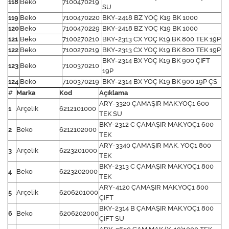
118
Beko
7100470219
SU
119
Beko
7100470220
BKY-2418 BZ YOÇ K19 BK 1000
120
Beko
7100470229
BKY-2418 BZ YOÇ K19 BK 1000
121
Beko
7100270210
BKY-2313 CX YOÇ K19 BK 800 TEK 19P
122
Beko
7100270219
BKY-2313 CX YOÇ K19 BK 800 TEK 19P
BKY-2314 BX YOÇ K19 BK 900 ÇİFT
123
Beko
7100370210
19P
124
Beko
7100370219
BKY-2314 BX YOÇ K19 BK 900 19P ÇS
#
Marka
Kod
Açıklama
ARY-3320 ÇAMAŞIR MAK.YOÇ1 600
1
Arçelik
6212101000
TEK SU
BKY-2312 C ÇAMAŞIR MAK.YOÇ1 600
2
Beko
6212102000
TEK
ARY-3340 ÇAMAŞIR MAK. YOÇ1 800
3
Arçelik
6223201000
TEK
BKY-2313 C ÇAMAŞIR MAK.YOÇ1 800
4
Beko
6223202000
TEK
ARY-4120 ÇAMAŞIR MAK.YOÇ1 800
5
Arçelik
6206201000
ÇİFT
BKY-2314 B ÇAMAŞIR MAK.YOÇ1 800
6
Beko
6206202000
ÇİFT SU