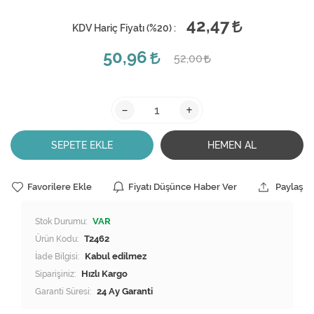
42,47
KDV Hariç Fiyatı (
%20
) :
50,96
52,00
-
+
SEPETE EKLE
HEMEN AL
Favorilere Ekle
Fiyatı Düşünce Haber Ver
Paylaş
Stok Durumu:
VAR
Ürün Kodu:
T2462
İade Bilgisi:
Siparişiniz:
Hızlı Kargo
Garanti Süresi:
24 Ay Garanti