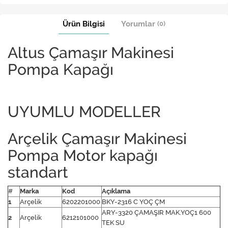
Ürün Bilgisi
Yorumlar
(0)
Altus Çamaşır Makinesi
Pompa Kapağı
UYUMLU MODELLER
Arçelik Çamaşır Makinesi
Pompa Motor kapağı
standart
#
Marka
Kod
Açıklama
1
Arçelik
6202201000
BKY-2316 C YOÇ ÇM
ARY-3320 ÇAMAŞIR MAK.YOÇ1 600
2
Arçelik
6212101000
TEK SU