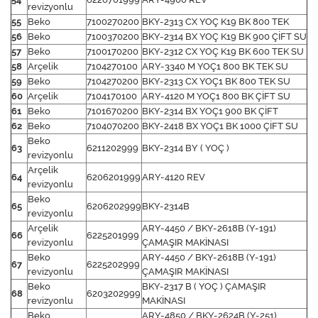
revizyonlu
55
Beko
7100270200
BKY-2313 CX YOÇ K19 BK 800 TEK
56
Beko
7100370200
BKY-2314 BX YOÇ K19 BK 900 ÇİFT SU
57
Beko
7100170200
BKY-2312 CX YOÇ K19 BK 600 TEK SU
58
Arçelik
7104270100
ARY-3340 M YOÇ1 800 BK TEK SU
59
Beko
7104270200
BKY-2313 CX YOÇ1 BK 800 TEK SU
60
Arçelik
7104170100
ARY-4120 M YOÇ1 800 BK ÇİFT SU
61
Beko
7101670200
BKY-2314 BX YOÇ1 900 BK ÇİFT
62
Beko
7104070200
BKY-2418 BX YOÇ1 BK 1000 ÇİFT SU
Beko
63
6211202999
BKY-2314 BY ( YOÇ )
revizyonlu
Arçelik
64
6206201999
ARY-4120 REV
revizyonlu
Beko
65
6206202999
BKY-2314B
revizyonlu
Arçelik
ARY-4450 / BKY-2618B (Y-191)
66
6225201999
revizyonlu
ÇAMAŞIR MAKİNASI
Beko
ARY-4450 / BKY-2618B (Y-191)
67
6225202999
revizyonlu
ÇAMAŞIR MAKİNASI
Beko
BKY-2317 B ( YOÇ ) ÇAMAŞIR
68
6203202999
revizyonlu
MAKİNASI
Beko
ARY-4850 / BKY-2624B (Y-251)