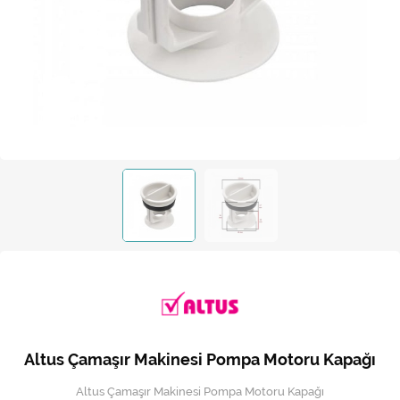
Kireç Önleme Ve Temizlik
Klima
Kombi
Kondansatör
Küçük Ev Aletleri
Musluk
Rezistanslar
Soğutma Sistemleri
Şofben ve Termosifon
Altus Çamaşır Makinesi Pompa Motoru Kapağı
Altus Çamaşır Makinesi Pompa Motoru Kapağı