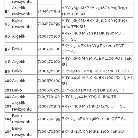
revizyonlu
Arçelik
ARY-3650M/BKY-2518CX Y19(K19)
94
7104870199
revizyonlu
1100 TEK SU
Beko
ARY-3650M/BKY-2518CX Y19(K19)
95
7104870299
revizyonlu
1100 TEK SU
ARY-4900 M Y19 K1 BK 1200 POT.
96
Arçelik
7100770100
ÇİFT SU
BKY-2524 BX K1 Y19 BK 1200 POT.
97
Beko
7100770200
ÇİFT SU
ARY-3650 M Y19 K1 BK 1100 POT. TEK
98
Arçelik
7100570100
SU
99
Beko
7100570200
BKY-2518 CX Y19 K1 BK 1100 TEK SU
ARY-4450 M Y19 K1 BK 1100 POT. ÇİFT
100
Arçelik
7100670100
SU
101
Beko
7100670200
BKY-2618 BX K1 Y19 BK 1100 ÇİFT
102
Arçelik
7105770100
ARY K 3340 M YOÇ K1 800 TS
Arçelik
103
7100770199
ARY-4900 M Y19(K1) 1200 ÇİFT SU
revizyonlu
Beko
104
7100770299
BKY-2524BX Y 19(K1) 1200 ÇİFT SU
revizyonlu
Beko
105
7100570299
BKY-2518CX Y19(K1) 1100 TEK SU
revizyonlu