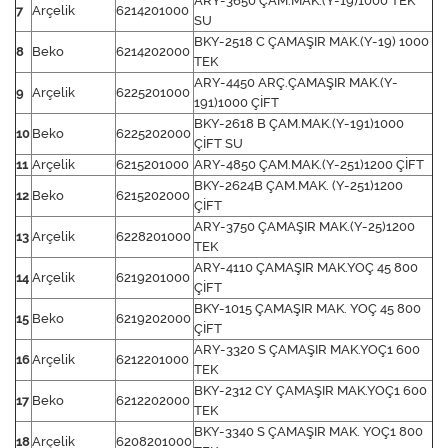
ARY-3650 ÇAM.MAK.(Y-19)1000 TEK
7
Arçelik
6214201000
SU
BKY-2518 C ÇAMAŞIR MAK.(Y-19) 1000
8
Beko
6214202000
TEK
ARY-4450 ARÇ.ÇAMAŞIR MAK.(Y-
9
Arçelik
6225201000
191)1000 ÇİFT
BKY-2618 B ÇAM.MAK.(Y-191)1000
10
Beko
6225202000
ÇİFT SU
11
Arçelik
6215201000
ARY-4850 ÇAM.MAK.(Y-251)1200 ÇİFT
BKY-2624B ÇAM.MAK. (Y-251)1200
12
Beko
6215202000
ÇİFT
ARY-3750 ÇAMAŞIR MAK.(Y-25)1200
13
Arçelik
6228201000
TEK
ARY-4110 ÇAMAŞIR MAK.YOÇ 45 800
14
Arçelik
6219201000
ÇİFT
BKY-1015 ÇAMAŞIR MAK. YOÇ 45 800
15
Beko
6219202000
ÇİFT
ARY-3320 S ÇAMAŞIR MAK.YOÇ1 600
16
Arçelik
6212201000
TEK
BKY-2312 CY ÇAMAŞIR MAK.YOÇ1 600
17
Beko
6212202000
TEK
BKY-3340 S ÇAMAŞIR MAK. YOÇ1 800
18
Arçelik
6208201000