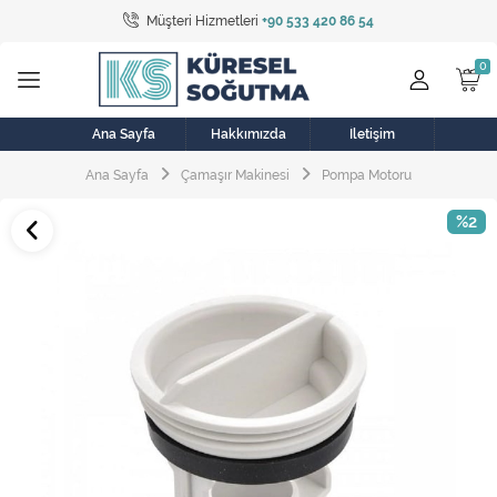
Müşteri Hizmetleri
+90 533 420 86 54
Tüm Kategoriler
Bulaşık Makinesi
Buzdolabı
Ana Sayfa
Hakkımızda
İletişim
Ana Sayfa
Çamaşır Makinesi
Pompa Motoru
Çamaşır Kurutma Makinesi
%2
Çamaşır Makinesi
Doğalgaz Sobası
Elektrikli Aksamlar
Elektrikli Süpürge
Fan
Fırın, Ocak ve Aspiratör