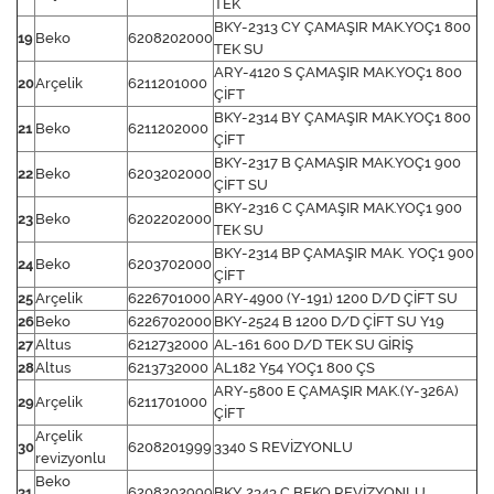
TEK
BKY-2313 CY ÇAMAŞIR MAK.YOÇ1 800
19
Beko
6208202000
TEK SU
ARY-4120 S ÇAMAŞIR MAK.YOÇ1 800
20
Arçelik
6211201000
ÇİFT
BKY-2314 BY ÇAMAŞIR MAK.YOÇ1 800
21
Beko
6211202000
ÇİFT
BKY-2317 B ÇAMAŞIR MAK.YOÇ1 900
22
Beko
6203202000
ÇİFT SU
BKY-2316 C ÇAMAŞIR MAK.YOÇ1 900
23
Beko
6202202000
TEK SU
BKY-2314 BP ÇAMAŞIR MAK. YOÇ1 900
24
Beko
6203702000
ÇİFT
25
Arçelik
6226701000
ARY-4900 (Y-191) 1200 D/D ÇİFT SU
26
Beko
6226702000
BKY-2524 B 1200 D/D ÇİFT SU Y19
27
Altus
6212732000
AL-161 600 D/D TEK SU GİRİŞ
28
Altus
6213732000
AL182 Y54 YOÇ1 800 ÇS
ARY-5800 E ÇAMAŞIR MAK.(Y-326A)
29
Arçelik
6211701000
ÇİFT
Arçelik
30
6208201999
3340 S REVİZYONLU
revizyonlu
Beko
31
6208202999
BKY 2343 C BEKO REVİZYONLU