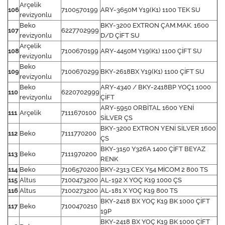
Arçelik
106
7100570199
ARY-3650M Y19(K1) 1100 TEK SU
revizyonlu
Beko
BKY-3200 EXTRON ÇAM.MAK. 1600
107
6227702999
revizyonlu
D/D ÇİFT SU
Arçelik
108
7100670199
ARY-4450M Y19(K1) 1100 ÇİFT SU
revizyonlu
Beko
109
7100670299
BKY-2618BX Y19(K1) 1100 ÇİFT SU
revizyonlu
Beko
ARY-4340 / BKY-2418BP YOÇ1 1000
110
6220702999
revizyonlu
ÇİFT
ARY-5950 ORBİTAL 1600 YENİ
111
Arçelik
7111670100
SİLVER ÇS
BKY-3200 EXTRON YENİ SİLVER 1600
112
Beko
7111770200
ÇS
BKY-3150 Y326A 1400 ÇİFT BEYAZ
113
Beko
7111970200
RENK
114
Beko
7106570200
BKY-2313 CEX Y54 MİCOM 2 800 TS
115
Altus
7100473200
AL-192 X YOÇ K19 1000 ÇS
116
Altus
7100273200
AL-181 X YOÇ K19 800 TS
BKY-2418 BX YOÇ K19 BK 1000 ÇİFT
117
Beko
7100470210
19P
BKY-2418 BX YOÇ K19 BK 1000 ÇİFT