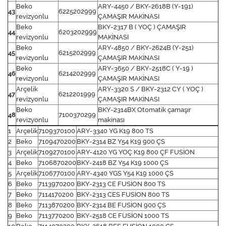
Beko
ARY-4450 / BKY-2618B (Y-191)
43
6225202999
revizyonlu
ÇAMAŞIR MAKİNASI
Beko
BKY-2317 B ( YOÇ ) ÇAMAŞIR
44
6203202999
revizyonlu
MAKİNASI
Beko
ARY-4850 / BKY-2624B (Y-251)
45
6215202999
revizyonlu
ÇAMAŞIR MAKİNASI
Beko
ARY-3650 / BKY-2518C ( Y-19 )
46
6214202999
revizyonlu
ÇAMAŞIR MAKİNASI
Arçelik
ARY-3320 S / BKY-2312 CY ( YOÇ )
47
6212201999
revizyonlu
ÇAMAŞIR MAKİNASI
Beko
BKY-2314BX Otomatik çamaşır
48
7100370299
revizyonlu
makinası
1
Arçelik
7109370100
ARY-3340 YG K19 800 TS
2
Beko
7109470200
BKY-2314 BZ Y54 K19 900 ÇS
3
Arçelik
7109270100
ARY-4120 YG YOÇ K19 800 ÇF FUSİON
4
Beko
7106870200
BKY-2418 BZ Y54 K19 1000 ÇS
5
Arçelik
7106770100
ARY-4340 YGS Y54 K19 1000 ÇS
6
Beko
7113970200
BKY-2313 CE FUSİON 800 TS
7
Beko
7114170200
BKY-2313 CES FUSİON 800 TS
8
Beko
7113870200
BKY-2314 BE FUSİON 900 ÇS
9
Beko
7113770200
BKY-2518 CE FUSİON 1000 TS