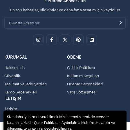
E Bültene Abone Olun
En son haberler, bildirimler ve daha fazla tasarım için kaydolun
KURUMSAL
ÖDEME
Hakkımızda
Gizlilik Politikası
Güvenlik
Kullanım Koşulları
Teslimat ve İade Şartları
Ödeme Seçenekleri
Kargo Seçenekleri
Satış Sözleşmesi
İLETİŞİM
İletişim
Size daha iyi hizmet verebilmek için internet sitemizde çerezler
kullanılmaktadır. Çerez Politikaları Aydınlatma Metni’ni okuyabilir ve
dilerseniz tercihlerinizi değiştirebilirsiniz.
© 2020
Küresel Soğutma Sistemleri Yedek Parça San. Ve Tic. Ltd. Şti.
. Tüm