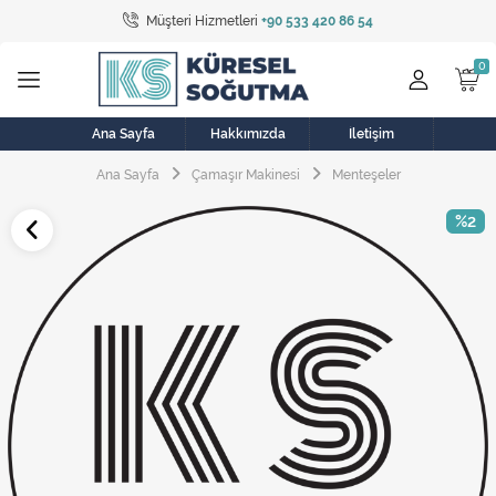
Müşteri Hizmetleri
+90 533 420 86 54
Tüm Kategoriler
Bulaşık Makinesi
Buzdolabı
Ana Sayfa
Hakkımızda
İletişim
Ana Sayfa
Çamaşır Makinesi
Menteşeler
Çamaşır Kurutma Makinesi
%2
Çamaşır Makinesi
Doğalgaz Sobası
Elektrikli Aksamlar
Elektrikli Süpürge
Fan
Fırın, Ocak ve Aspiratör