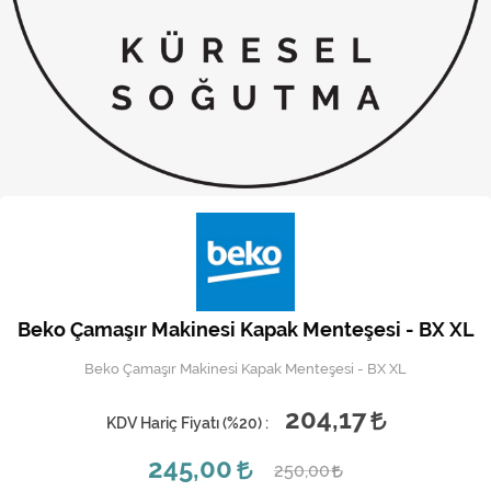
Kireç Önleme Ve Temizlik
Klima
Kombi
Kondansatör
Küçük Ev Aletleri
Musluk
Rezistanslar
Beko Çamaşır Makinesi Kapak Menteşesi - BX XL
Soğutma Sistemleri
Beko Çamaşır Makinesi Kapak Menteşesi - BX XL
Şofben ve Termosifon
204,17
KDV Hariç Fiyatı (
%20
) :
245,00
250,00