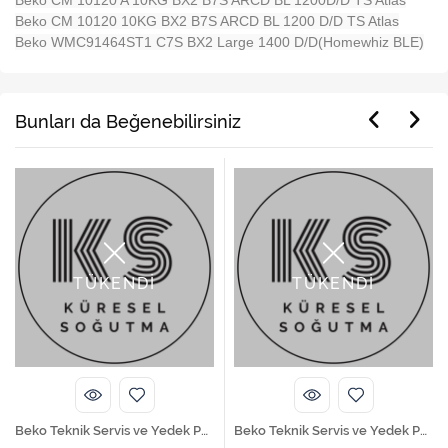
Beko CM 10120 A 10KG BX2 B7S ARCD BL 1200D/D TS Atlas
Beko CM 10120 10KG BX2 B7S ARCD BL 1200 D/D TS Atlas
Beko WMC91464ST1 C7S BX2 Large 1400 D/D(Homewhiz BLE)
Bunları da Beğenebilirsiniz
TÜKENDİ
TÜKENDİ
Beko Teknik Servis ve Yedek Parça Hizmetleri
Beko Teknik Servis ve Yedek Parça Hizmetleri