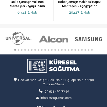
Beko Çamaşır Makinesi
Beko Çamaşır Makinesi Kapak
Menteşesi - 2905710100
Menteşesi - 2905730100
69,42
204,17
+kdv
+kdv
Hacıvat mah. C113/1 Sok. No: 1/1 İç kapı No: 1, 16290
Yıldırım/Bursa
+90 533 420 86 54
info@kssogutma.com