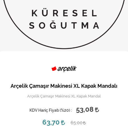
Kireç Önleme Ve Temizlik
Klima
Kombi
Kondansatör
Küçük Ev Aletleri
Musluk
Rezistanslar
Arçelik Çamaşır Makinesi XL Kapak Mandalı
Soğutma Sistemleri
Arçelik Çamaşır Makinesi XL Kapak Mandal
Şofben ve Termosifon
53,08
KDV Hariç Fiyatı (
%20
) :
63,70
65,00