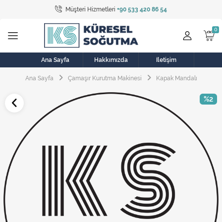
Müşteri Hizmetleri
+90 533 420 86 54
Tüm Kategoriler
Bulaşık Makinesi
Buzdolabı
Ana Sayfa
Hakkımızda
İletişim
Ana Sayfa
Çamaşır Kurutma Makinesi
Kapak Mandalı
Çamaşır Kurutma Makinesi
%2
Çamaşır Makinesi
Doğalgaz Sobası
Elektrikli Aksamlar
Elektrikli Süpürge
Fan
Fırın, Ocak ve Aspiratör