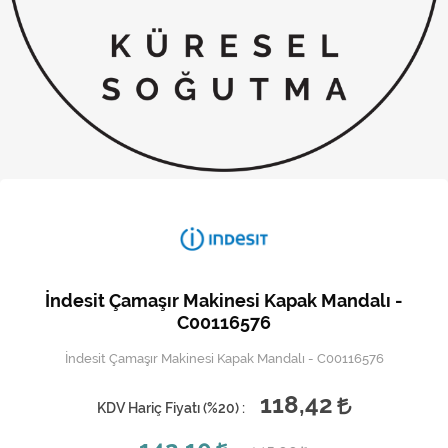
Kireç Önleme Ve Temizlik
Klima
Kombi
Kondansatör
Küçük Ev Aletleri
Musluk
Rezistanslar
İndesit Çamaşır Makinesi Kapak Mandalı -
Soğutma Sistemleri
C00116576
İndesit Çamaşır Makinesi Kapak Mandalı - C00116576
Şofben ve Termosifon
118,42
KDV Hariç Fiyatı (
%20
) :