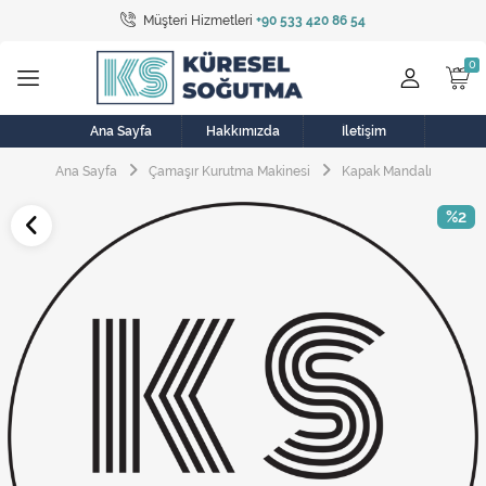
Müşteri Hizmetleri
+90 533 420 86 54
Tüm Kategoriler
Bulaşık Makinesi
Buzdolabı
Ana Sayfa
Hakkımızda
İletişim
Ana Sayfa
Çamaşır Kurutma Makinesi
Kapak Mandalı
Çamaşır Kurutma Makinesi
%2
Çamaşır Makinesi
Doğalgaz Sobası
Elektrikli Aksamlar
Elektrikli Süpürge
Fan
Fırın, Ocak ve Aspiratör