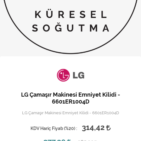
Kireç Önleme Ve Temizlik
Klima
Kombi
Kondansatör
Küçük Ev Aletleri
Musluk
Rezistanslar
LG Çamaşır Makinesi Emniyet Kilidi -
Soğutma Sistemleri
6601ER1004D
LG Çamaşır Makinesi Emniyet Kilidi - 6601ER1004D
Şofben ve Termosifon
314,42
KDV Hariç Fiyatı (
%20
) :