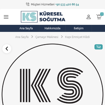
Müşteri Hizmetleri
+90 533 420 86 54
Tüm Kategoriler
Bulaşık Makinesi
Buzdolabı
Ana Sayfa
Hakkımızda
İletişim
Ana Sayfa
Çamaşır Makinesi
Kapı Emniyet Kilidi
Çamaşır Kurutma Makinesi
%2
Çamaşır Makinesi
Doğalgaz Sobası
Elektrikli Aksamlar
Elektrikli Süpürge
Fan
Fırın, Ocak ve Aspiratör