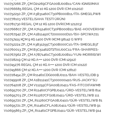
V10757266 ZP_ÇM D21269CFGA00BJ00B11/CAN-IGNIS(IMAX
V10766685 REGAL ÇM 10 KG 1200 DVR (CM 101202)
V10752250 ZP_ÇM A3B31460CT30PB000B11/İTA-SMEG(LPW8
V10778103 VESTEL(SAHA TESTİ ÜRÜN)
V10781730 REGAL ÇM 12 KG 1200 DVR(CMI 121203)
V10766807 ZP_ÇM A7A51460CT30PB000B11/BAE-HOOVER(HW
V10767942 ZP_ÇM A1B11450CT2000000D10/İSV-SPC(WA721
V10757415 KÇM 9 KG 1400 DVR (KCMI 98142 G WIFI)
V10752224 ZP_ÇM A3B31255CT300B000C10/İTA-SMEG(LB3T
V10760013 ZP_ÇM B3C51462DT2T00J00C11/FRA-SHARP(ES-
V10767962 ZP_ÇM A7B71461CT300BJ00B11/YUN-MORRIS(WI
V10728219 ÇM 12 KG A+++ 1200 DVR (CMI 12912)
V10745276 REGAL ÇM 10 KG A+++ 1200 DVR (CM 10122)
V10745866 ÇM 12 KG A+++ 1200 DVR (CMI 12812)
V10728454 ZP_ÇM R11461CDG000BJ0111/BAH-VESTEL(DB 9
V10749908 ZP_ÇM A1B11241CT3000000410/RUS-JACKY'S(J
V10764208 ZP_ÇM V11255CFGA00BJ0411/FAS-FITCO(FAWM8
V10695700 ZP_CM R11460CFGPBJ0411/ÜRD-VESTEL(WB 814
V10695703 ZP_CM R11267CFG0BJ0411/ÜRD-VESTEL(WB 111
V10695720 ZP_ÇM_R11260CFGA0BJ0410/GÜR-VESTEL(WB 81
V10695721 ZP_ÇM_R11461CFLA0BJ0411/GÜR-VESTEL(WB 91
V10695863 ZP_ÇM_R11461CFGPBJ0411/GÜR-VESTEL(WB 914