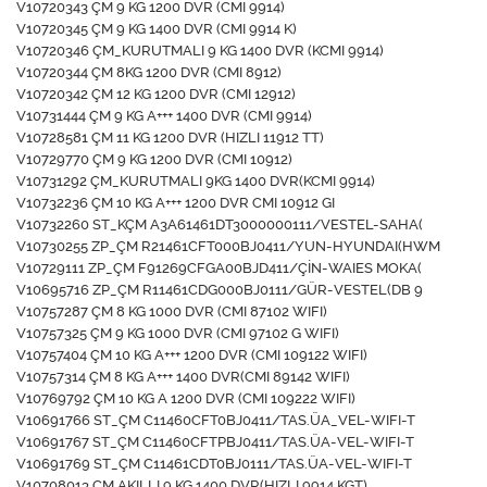
V10720343 ÇM 9 KG 1200 DVR (CMI 9914)
V10720345 ÇM 9 KG 1400 DVR (CMI 9914 K)
V10720346 ÇM_KURUTMALI 9 KG 1400 DVR (KCMI 9914)
V10720344 ÇM 8KG 1200 DVR (CMI 8912)
V10720342 ÇM 12 KG 1200 DVR (CMI 12912)
V10731444 ÇM 9 KG A+++ 1400 DVR (CMI 9914)
V10728581 ÇM 11 KG 1200 DVR (HIZLI 11912 TT)
V10729770 ÇM 9 KG 1200 DVR (CMI 10912)
V10731292 ÇM_KURUTMALI 9KG 1400 DVR(KCMI 9914)
V10732236 ÇM 10 KG A+++ 1200 DVR CMI 10912 GI
V10732260 ST_KÇM A3A61461DT3000000111/VESTEL-SAHA(
V10730255 ZP_ÇM R21461CFT000BJ0411/YUN-HYUNDAI(HWM
V10729111 ZP_ÇM F91269CFGA00BJD411/ÇİN-WAIES MOKA(
V10695716 ZP_ÇM R11461CDG000BJ0111/GÜR-VESTEL(DB 9
V10757287 ÇM 8 KG 1000 DVR (CMI 87102 WIFI)
V10757325 ÇM 9 KG 1000 DVR (CMI 97102 G WIFI)
V10757404 ÇM 10 KG A+++ 1200 DVR (CMI 109122 WIFI)
V10757314 ÇM 8 KG A+++ 1400 DVR(CMI 89142 WIFI)
V10769792 ÇM 10 KG A 1200 DVR (CMI 109222 WIFI)
V10691766 ST_ÇM C11460CFT0BJ0411/TAS.ÜA_VEL-WIFI-T
V10691767 ST_ÇM C11460CFTPBJ0411/TAS.ÜA-VEL-WIFI-T
V10691769 ST_ÇM C11461CDT0BJ0111/TAS.ÜA-VEL-WIFI-T
V10708013 ÇM AKILLI 9 KG 1400 DVR(HIZLI 9914 KGT)