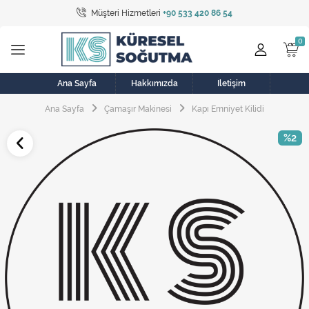
Müşteri Hizmetleri
+90 533 420 86 54
Tüm Kategoriler
Bulaşık Makinesi
Buzdolabı
Ana Sayfa
Hakkımızda
İletişim
Ana Sayfa
Çamaşır Makinesi
Kapı Emniyet Kilidi
Çamaşır Kurutma Makinesi
%2
Çamaşır Makinesi
Doğalgaz Sobası
Elektrikli Aksamlar
Elektrikli Süpürge
Fan
Fırın, Ocak ve Aspiratör