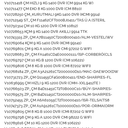
V10711418 ÇM HIZLI 9 KG 1400 DVR (CM 9914 KG W)
V10711477 ÇM EKO 8 KG 1000 DVR (CM 8810)
V10728250 ÇM_KURUTMALI 9KG 1400 DVR (KCMI 9914)
V10712549 ST_ÇM F11462CFT000BJ0411/TAS.Ü.A.(STERIL
V10750314 ÇM 10 KG 1200 DVR (CMI 10812)
V10728653 KÇM 9 KG 1400 DVR AKILLI 9914 TTK
V10743315 ZP_ÇM A7B11450CT200B000410/ALM-VESTEL(WV
V10769064 KÇM 9 KG 1400 DVR (KCMI 99141)
V10769801 ÇM 9 KG A 1000 DVR CMI 97202 G WIFI
V10728683 ZP_ÇM FA1461CD4E00000111/İSP-CORBERÓ(CLS
V10769797 ÇM 10 KG B 1200 DVR (CMI 106221)
V10769806 ÇM 8 KG B 1000 DVR (CMI 87202 WIFI)
V10768184 ZP_ÇM A3A21261CT2000000D10/MAC-DAEWOO(DW
V10731723 ZP_ÇM Q11455CF4G00B00411/END-SHARP(ES-FL
V10636995 ÇM HIZLI 9 KG 1200 DVR (CMH-XXL9412TE )
V10766503 ZP_ÇM B4D11451CT2T0B000C10/BÜY-SHARP(ES-
V10769575 ZP_ÇM B4D11451CT2000000D10/ALM-SHARP(ES-
V10752455 ZP_ÇM A6A61055CT2T00000410/İSR-TELSA(TS8
V10747373 ZP_ÇM A1A91261CT1000000D10/POR-ORIMA(ORM
V10769805 ÇM 8 KG B 1000 DVR (CMI 87202 G WIFI)
V10769798 ÇM 9 KG A 1200 DVR CMI 98222 G WIFI
V10785616 ÇM 10 KG 1200 DVR (CMI 106221)