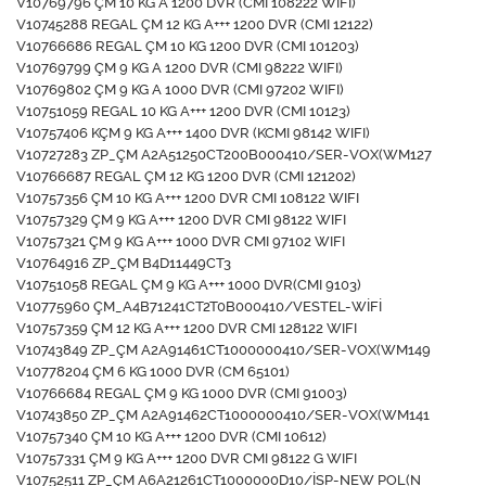
V10769796 ÇM 10 KG A 1200 DVR (CMI 108222 WIFI)
V10745288 REGAL ÇM 12 KG A+++ 1200 DVR (CMI 12122)
V10766686 REGAL ÇM 10 KG 1200 DVR (CMI 101203)
V10769799 ÇM 9 KG A 1200 DVR (CMI 98222 WIFI)
V10769802 ÇM 9 KG A 1000 DVR (CMI 97202 WIFI)
V10751059 REGAL 10 KG A+++ 1200 DVR (CMI 10123)
V10757406 KÇM 9 KG A+++ 1400 DVR (KCMI 98142 WIFI)
V10727283 ZP_ÇM A2A51250CT200B000410/SER-VOX(WM127
V10766687 REGAL ÇM 12 KG 1200 DVR (CMI 121202)
V10757356 ÇM 10 KG A+++ 1200 DVR CMI 108122 WIFI
V10757329 ÇM 9 KG A+++ 1200 DVR CMI 98122 WIFI
V10757321 ÇM 9 KG A+++ 1000 DVR CMI 97102 WIFI
V10764916 ZP_ÇM B4D11449CT3
V10751058 REGAL ÇM 9 KG A+++ 1000 DVR(CMI 9103)
V10775960 ÇM_A4B71241CT2T0B000410/VESTEL-WİFİ
V10757359 ÇM 12 KG A+++ 1200 DVR CMI 128122 WIFI
V10743849 ZP_ÇM A2A91461CT1000000410/SER-VOX(WM149
V10778204 ÇM 6 KG 1000 DVR (CM 65101)
V10766684 REGAL ÇM 9 KG 1000 DVR (CMI 91003)
V10743850 ZP_ÇM A2A91462CT1000000410/SER-VOX(WM141
V10757340 ÇM 10 KG A+++ 1200 DVR (CMI 10612)
V10757331 ÇM 9 KG A+++ 1200 DVR CMI 98122 G WIFI
V10752511 ZP_ÇM A6A21261CT1000000D10/İSP-NEW POL(N