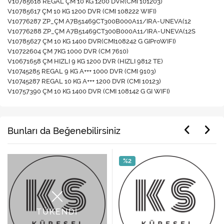
V10785618 REGAL ÇM 10 KG 1200 DVR(CMI 101203)
V10785617 ÇM 10 KG 1200 DVR (CMI 108222 WIFI)
V10776287 ZP_ÇM A7B51469CT300B000A11/IRA-UNEVA(12
V10776288 ZP_ÇM A7B51469CT300B000A11/IRA-UNEVA(12S
V10785627 ÇM 10 KG 1400 DVR(CMI108242 G GIProWIFI)
V10722604 ÇM 7KG 1000 DVR (CM 7610)
V10671658 ÇM HIZLI 9 KG 1200 DVR (HIZLI 9812 TE)
V10745285 REGAL 9 KG A+++ 1000 DVR (CMI 9103)
V10745287 REGAL 10 KG A+++ 1200 DVR (CMI 10123)
V10757390 ÇM 10 KG 1400 DVR (CMI 108142 G GI WIFI)
Bunları da Beğenebilirsiniz
%2
TÜKENDİ