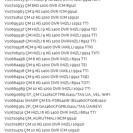
V10710933 ÇM 8KG 1200 DVR (CM 8912)
V10710963 ÇM 9 KG 1400 DVR (CM 9914)
V10711812 ÇM 12 KG 1200 DVR (CM 12912)
V10695321 ÇM 11 KG 1200 DVR (HIZLI 11912 TT)
V10695537 ÇM HIZLI 9 KG 1400 DVR (HIZLI 9914 TE)
V10695536 ÇM HIZLI 9 KG 1400 DVR (HIZLI 9914 TT)
V10695458 ÇM HIZLI 8 KG 1200 DVR(HIZLI 8912 TT)
V10705528 KÇM 9 KG 1400 DVR (AKILLI 9914 TTK)
V10706503 ÇM HIZLI 9 KG 1400 DVR (HIZLI 9914 TXT)
V10684498 ÇM 8 KG 1400 DVR (HIZLI 8914 TT)
V10684499 ÇM 9 KG 1200 DVR (HIZLI 9912 TE)
V10684518 ÇM 9 KG 1400 DVR (AKILLI 9914 TT)
V10684914 ÇM 9 KG 1200 DVR (HIZLI 9912 TGE)
V10684920 ÇM 8 KG 1400 DVR (HIZLI 8914 TGT)
V10685589 ÇM 10 KG 1200 DVR (HIZLI 10912 TT)
V10690669 ST_ÇM C11261CFTPBJ0411/TAS.ÜA_VEL-WIFI
V10684241 SHARP ÇM ES-FD8144W (B11460CFG0BJ411)
V10669361 ZP_ÇM GA1460CFGPBJ0411/TAS.ÜA(REV)
V10674231 ÇM HIZLI 8 KG 1400 DVR (HIZLI 8814 TT)
V10710964 ÇM_KURUTMALI (KCM 9914)
V10701867 ÇM 10 KG 1200 DVR (HIZLI 10912)
V10711475 ÇM 10 KG 1200 DVR (CM 10912)