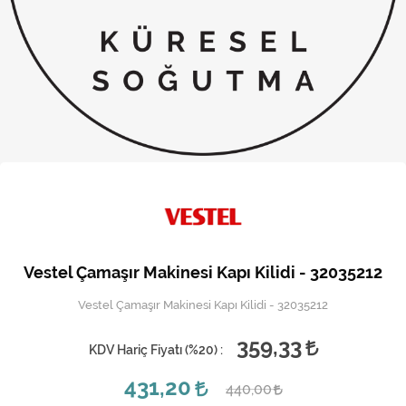
Kireç Önleme Ve Temizlik
Klima
Kombi
Kondansatör
Küçük Ev Aletleri
Musluk
Rezistanslar
Vestel Çamaşır Makinesi Kapı Kilidi - 32035212
Soğutma Sistemleri
Vestel Çamaşır Makinesi Kapı Kilidi - 32035212
Şofben ve Termosifon
359,33
KDV Hariç Fiyatı (
%20
) :
431,20
440,00