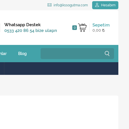
info@kssogutma.com
Hesabım
Kargo Bedava
Whatsapp Destek
Sepetim
0
2.500 TL ve üzeri
0533 420 86 54 bize ulaşın
0,00
siparişlerinizde
nlar
Blog