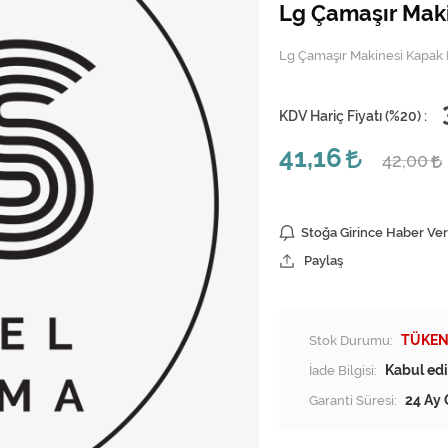
Lg Çamaşır Mak
Lg Çamaşır Makinesi Kapak
KDV Hariç Fiyatı (
%20
) :
41,16
42,00
Stoğa Girince Haber Ver
Paylaş
Stok Durumu:
TÜKEN
İade Bilgisi:
Garanti Süresi:
24 Ay 