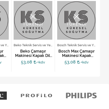
TÜKENDİ
TÜKENDİ
Vestel Teknik Servis ve Yedek Parça Hizmetleri
Beko Teknik Servis ve Yedek Parça Hizmetleri
Bosch Teknik Servis ve Yedek Parça Hizmetleri
ır
Beko Çamaşır
Bosch Max Çamaşır
A
ak
Makinesi Kapak Dili
Makinesi Kapak
Maki
ah
Kanca Yayı
Mandalı
53,08
53,08
v
+kdv
+kdv