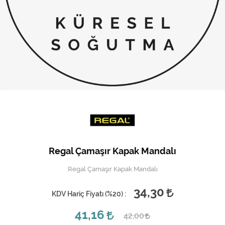
Kireç Önleme Ve Temizlik
Klima
Kombi
Kondansatör
Küçük Ev Aletleri
Musluk
Rezistanslar
Regal Çamaşır Kapak Mandalı
Soğutma Sistemleri
Regal Çamaşır Kapak Mandalı
Şofben ve Termosifon
34,30
KDV Hariç Fiyatı (
%20
) :
41,16
42,00