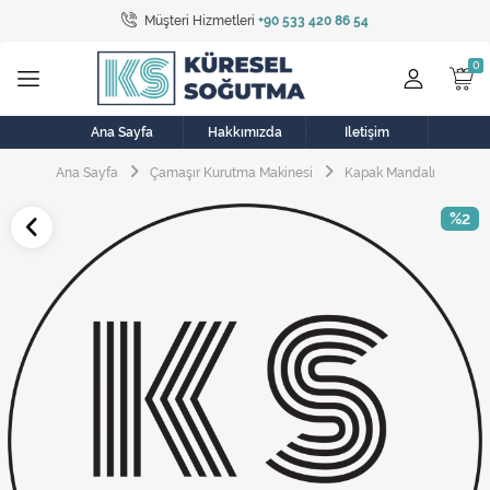
Müşteri Hizmetleri
+90 533 420 86 54
Tüm Kategoriler
Bulaşık Makinesi
Buzdolabı
Ana Sayfa
Hakkımızda
İletişim
Ana Sayfa
Çamaşır Kurutma Makinesi
Kapak Mandalı
Çamaşır Kurutma Makinesi
%2
Çamaşır Makinesi
Doğalgaz Sobası
Elektrikli Aksamlar
Elektrikli Süpürge
Fan
Fırın, Ocak ve Aspiratör