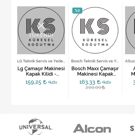
%2
TÜKENDİ
Altus Teknik Servis ve Yedek Parça Hizmetleri
LG Teknik Servis ve Yedek Parça Hizmetleri
Bosch Teknik Servis ve Yedek Parça Hizmetleri
ır
Lg Çamaşır Makinesi
Bosch Maxx Çamaşır
pak
Kapak Kilidi -
Makinesi Kapak
M
 -
6601ER1005A
Emniyet Kilidi -
Kil
159,25
163,33
dv
+kdv
+kdv
0
00605003,
200,00
00610682, 00610147