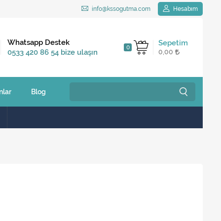
info@kssogutma.com
Hesabım
Kargo Bedava
Whatsapp Destek
Sepetim
0
2.500 TL ve üzeri
0533 420 86 54 bize ulaşın
0,00
siparişlerinizde
nlar
Blog