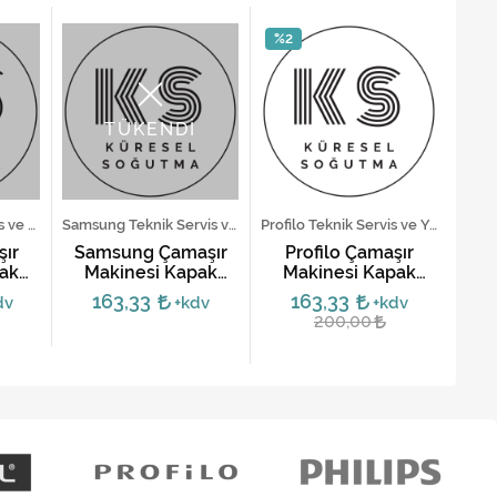
%2
TÜKENDİ
Ariston Teknik Servis ve Yedek Parça Hizmetleri
Samsung Teknik Servis ve Yedek Parça Hizmetleri
Profilo Teknik Servis ve Yedek Parça Hizmetleri
şır
Samsung Çamaşır
Profilo Çamaşır
İ
ak
Makinesi Kapak
Makinesi Kapak
M
Kilidi DC64-01538A
Emniyet Kilidi -
K
163,33
163,33
dv
+kdv
+kdv
00605003,
200,00
00610682, 00610147