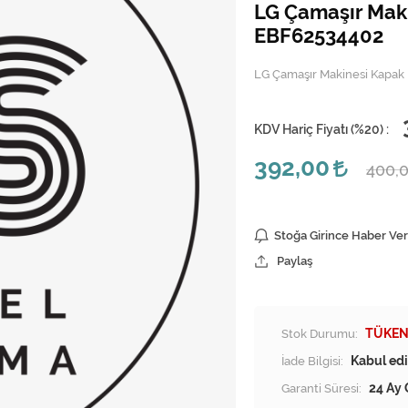
LG Çamaşır Maki
EBF62534402
LG Çamaşır Makinesi Kapak
KDV Hariç Fiyatı (
%20
) :
392,00
400,
Stoğa Girince Haber Ver
Paylaş
Stok Durumu:
TÜKEN
İade Bilgisi:
Garanti Süresi:
24 Ay 