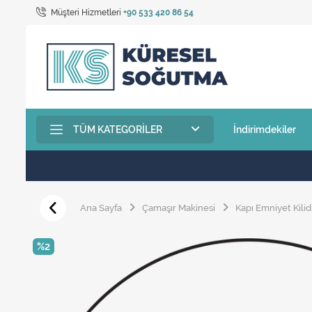
Müşteri Hizmetleri
+90 533 420 86 54
TÜM KATEGORILER
İndirimdekiler
Ana Sayfa
Çamaşır Makinesi
Kapı Emniyet Kilid
%2