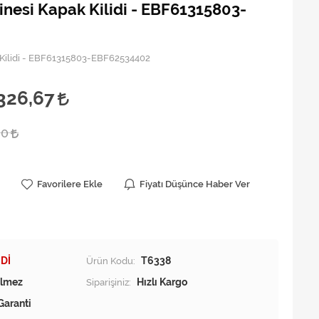
nesi Kapak Kilidi - EBF61315803-
 Kilidi - EBF61315803-EBF62534402
326,67
00
Favorilere Ekle
Fiyatı Düşünce Haber Ver
Dİ
Ürün Kodu:
T6338
Siparişiniz:
Hızlı Kargo
Garanti