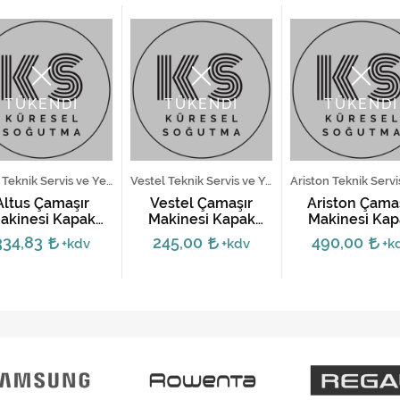
TÜKENDİ
TÜKENDİ
TÜKENDİ
Altus Teknik Servis ve Yedek Parça Hizmetleri
Vestel Teknik Servis ve Yedek Parça Hizmetleri
Altus Çamaşır
Vestel Çamaşır
Ariston Çama
akinesi Kapak
Makinesi Kapak
Makinesi Kap
idi - 2849660500
Kilidi - 32018338
Kilidi
334,83
245,00
490,00
+kdv
+kdv
+k