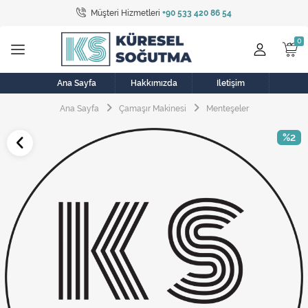
Müşteri Hizmetleri
+90 533 420 86 54
Tüm Kategoriler
Bulaşık Makinesi
Buzdolabı
Ana Sayfa
Hakkımızda
İletişim
Ana Sayfa
Çamaşır Makinesi
Menteşeler
Çamaşır Kurutma Makinesi
%2
Çamaşır Makinesi
Doğalgaz Sobası
Elektrikli Aksamlar
Elektrikli Süpürge
Fan
Fırın, Ocak ve Aspiratör