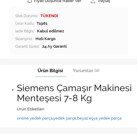
Fiyatı Düşünce Haber Ver
Paylaş
Stok Durumu:
TÜKENDİ
Ürün Kodu:
T1981
İade Bilgisi:
Siparişiniz:
Hızlı Kargo
Garanti Süresi:
24 Ay Garanti
Ürün Bilgisi
Yorumlar
(0)
Siemens Çamaşır Makinesi
Menteşesi 7-8 Kg
Ürün Etiketleri
online yedek parça
,
yedek parça
,
beyaz eşya yedek parça