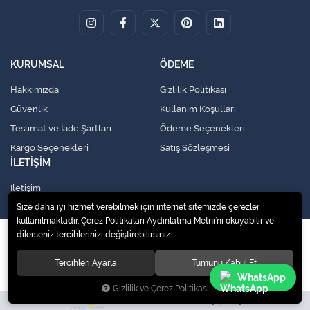
KURUMSAL
ÖDEME
Hakkımızda
Gizlilik Politikası
Güvenlik
Kullanım Koşulları
Teslimat ve İade Şartları
Ödeme Seçenekleri
Kargo Seçenekleri
Satış Sözleşmesi
İLETİŞİM
İletişim
Size daha iyi hizmet verebilmek için internet sitemizde çerezler
kullanılmaktadır. Çerez Politikaları Aydınlatma Metni’ni okuyabilir ve
dilerseniz tercihlerinizi değiştirebilirsiniz.
© 2020
Küresel Soğutma Sistemleri Yedek Parça San. Ve Tic. Ltd. Şti.
. Tüm
hakları saklıdır.
Tercihleri Ayarla
Tümünü Kabul Et
WhatsApp
Gizlilik ve Çerez Politikası
Site tasarımı tarafımızdan yapılmıştır.