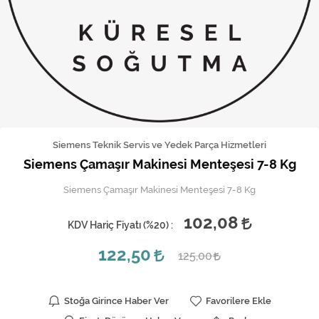
Kireç Önleme Ve Temizlik
Klima
Kombi
Kondansatör
Küçük Ev Aletleri
Siemens Teknik Servis ve Yedek Parça Hizmetleri
Siemens Çamaşır Makinesi Menteşesi 7-8 Kg
Musluk
Siemens Çamaşır Makinesi Menteşesi 7-8 Kg
Rezistanslar
102,08
KDV Hariç Fiyatı (
%20
) :
Soğutma Sistemleri
122,50
125,00
Şofben ve Termosifon
Stoğa Girince Haber Ver
Favorilere Ekle