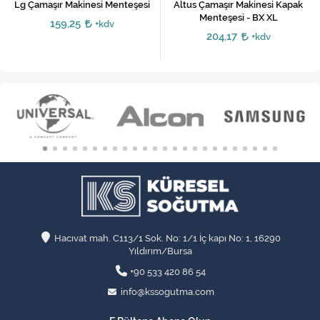
Lg Çamaşır Makinesi Menteşesi
Altus Çamaşır Makinesi Kapak
Menteşesi - BX XL
159,25
+kdv
204,17
+kdv
Hacıvat mah. C113/1 Sok. No: 1/1 İç kapı No: 1, 16290
Yıldırım/Bursa
+90 533 420 86 54
info@kssogutma.com