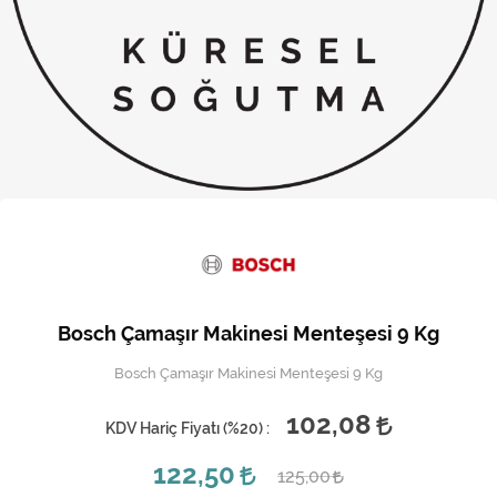
Kireç Önleme Ve Temizlik
Klima
Kombi
Kondansatör
Küçük Ev Aletleri
Musluk
Rezistanslar
Bosch Çamaşır Makinesi Menteşesi 9 Kg
Soğutma Sistemleri
Bosch Çamaşır Makinesi Menteşesi 9 Kg
Şofben ve Termosifon
102,08
KDV Hariç Fiyatı (
%20
) :
122,50
125,00