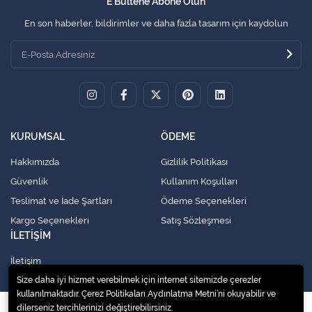
E Bültene Abone Olun
En son haberler, bildirimler ve daha fazla tasarım için kaydolun
KURUMSAL
ÖDEME
Hakkımızda
Gizlilik Politikası
Güvenlik
Kullanım Koşulları
Teslimat ve İade Şartları
Ödeme Seçenekleri
Kargo Seçenekleri
Satış Sözleşmesi
İLETİŞİM
İletişim
Size daha iyi hizmet verebilmek için internet sitemizde çerezler
kullanılmaktadır. Çerez Politikaları Aydınlatma Metni’ni okuyabilir ve
dilerseniz tercihlerinizi değiştirebilirsiniz.
© 2020
Küresel Soğutma Sistemleri Yedek Parça San. Ve Tic. Ltd. Şti.
. Tüm