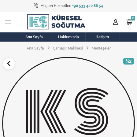
Müşteri Hizmetleri
+90 533 420 86 54
Tüm Kategoriler
Bulaşık Makinesi
Buzdolabı
Ana Sayfa
Hakkımızda
İletişim
Ana Sayfa
Çamaşır Makinesi
Menteşeler
Çamaşır Kurutma Makinesi
%2
Çamaşır Makinesi
Doğalgaz Sobası
Elektrikli Aksamlar
Elektrikli Süpürge
Fan
Fırın, Ocak ve Aspiratör