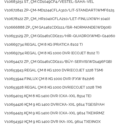
V10683251 ST_ÇM CD1049CF4/VESTEL-SAHA-VEL
V10672841 ZP-ÇM-MD1244CFLA310/LIT-STANDART(WMF6125
V10678122 ZP_ÇM_HR1040CFLA210/LET-FINLUX(WH 1040)
V10666888 ZP_ÇM GA1461CDG111/İSR-NORMANDE(WD906)
V10653129 ZP_ÇM GG1461CDG111/HİR-QUADRO(WMD-G14060
V10669734 REGAL ÇM 8 KG (PRATICA 8102 T)
V10669754 REGAL ÇM 8 KG 1000 DVR (ECOJET 8102 T)
V10654472 ZP_ÇM GG1461CDG111/BÜY-SERVIS(WD1496FGB)
V10653943 REGAL ÇM 8 KG 1200 DVR(ECOJET 1228 TSM)
V10653944 FINLUX ÇM 8 KG 1000 DVR (FXW 8121M)
V10653928 REGAL ÇM 8 KG 1000 DVR(ECOJET 1028 TM)
V10654015 KÇM 8 KG 1400 DVR (CKA-XXL 8514 TE)
V10654426 KÇM 9 KG 1400 DVR(CKA-XXL 9614 TGE)SİYAH
V10654425 KÇM 9 KG 1400 DVR (CKA-XXL 9614 TKE)KRMZ
V10654392 KÇM 9 KG 1400 DVR (KA-XXL 9614 TXE)INOX