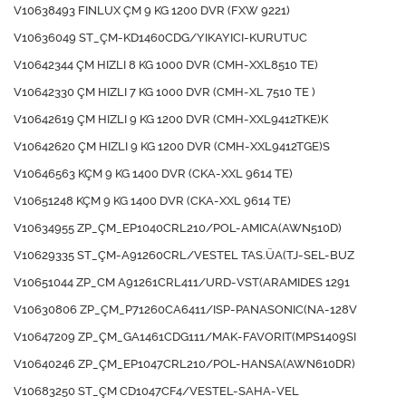
V10638493 FINLUX ÇM 9 KG 1200 DVR (FXW 9221)
V10636049 ST_ÇM-KD1460CDG/YIKAYICI-KURUTUC
V10642344 ÇM HIZLI 8 KG 1000 DVR (CMH-XXL8510 TE)
V10642330 ÇM HIZLI 7 KG 1000 DVR (CMH-XL 7510 TE )
V10642619 ÇM HIZLI 9 KG 1200 DVR (CMH-XXL9412TKE)K
V10642620 ÇM HIZLI 9 KG 1200 DVR (CMH-XXL9412TGE)S
V10646563 KÇM 9 KG 1400 DVR (CKA-XXL 9614 TE)
V10651248 KÇM 9 KG 1400 DVR (CKA-XXL 9614 TE)
V10634955 ZP_ÇM_EP1040CRL210/POL-AMICA(AWN510D)
V10629335 ST_ÇM-A91260CRL/VESTEL TAS.ÜA(TJ-SEL-BUZ
V10651044 ZP_CM A91261CRL411/URD-VST(ARAMIDES 1291
V10630806 ZP_ÇM_P71260CA6411/ISP-PANASONIC(NA-128V
V10647209 ZP_ÇM_GA1461CDG111/MAK-FAVORIT(MPS1409SI
V10640246 ZP_ÇM_EP1047CRL210/POL-HANSA(AWN610DR)
V10683250 ST_ÇM CD1047CF4/VESTEL-SAHA-VEL