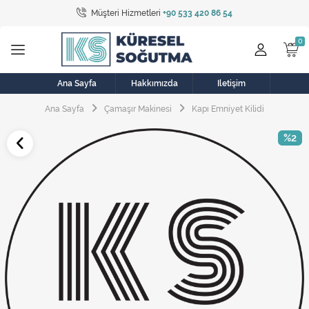
Müşteri Hizmetleri
+90 533 420 86 54
Tüm Kategoriler
Bulaşık Makinesi
Buzdolabı
Ana Sayfa
Hakkımızda
İletişim
Ana Sayfa
Çamaşır Makinesi
Kapı Emniyet Kilidi
Çamaşır Kurutma Makinesi
%2
Çamaşır Makinesi
Doğalgaz Sobası
Elektrikli Aksamlar
Elektrikli Süpürge
Fan
Fırın, Ocak ve Aspiratör