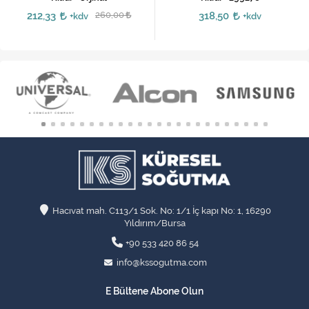
212,33
260,00
318,50
+kdv
+kdv
Hacıvat mah. C113/1 Sok. No: 1/1 İç kapı No: 1, 16290
Yıldırım/Bursa
+90 533 420 86 54
info@kssogutma.com
E Bültene Abone Olun