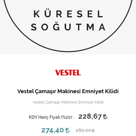
Kireç Önleme Ve Temizlik
Klima
Kombi
Kondansatör
Küçük Ev Aletleri
Musluk
Rezistanslar
Vestel Çamaşır Makinesi Emniyet Kilidi
Soğutma Sistemleri
Vestel Çamaşır Makinesi Emniyet Kilidi
Şofben ve Termosifon
228,67
KDV Hariç Fiyatı (
%20
) :
274,40
280,00