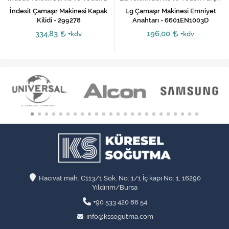
İndesit Çamaşır Makinesi Kapak
Lg Çamaşır Makinesi Emniyet
Kilidi - 299278
Anahtarı - 6601EN1003D
334,83
196,00
+kdv
+kdv
Hacıvat mah. C113/1 Sok. No: 1/1 İç kapı No: 1, 16290
Yıldırım/Bursa
+90 533 420 86 54
info@kssogutma.com