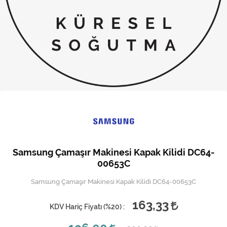
Kireç Önleme Ve Temizlik
Klima
Kombi
Kondansatör
Küçük Ev Aletleri
Musluk
Rezistanslar
Samsung Çamaşır Makinesi Kapak Kilidi DC64-
Soğutma Sistemleri
00653C
Samsung Çamaşır Makinesi Kapak Kilidi DC64-00653C
Şofben ve Termosifon
163,33
KDV Hariç Fiyatı (
%20
) :