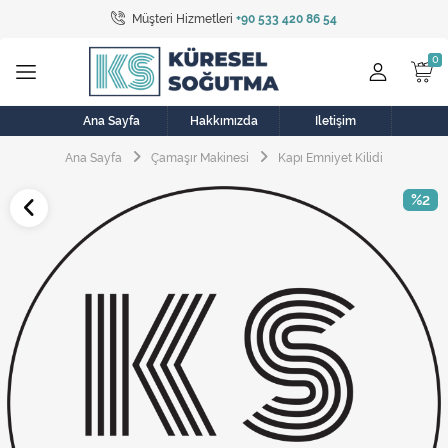
Müşteri Hizmetleri
+90 533 420 86 54
Tüm Kategoriler
Bulaşık Makinesi
Buzdolabı
Ana Sayfa
Hakkımızda
İletişim
Ana Sayfa
Çamaşır Makinesi
Kapı Emniyet Kilidi
Çamaşır Kurutma Makinesi
%2
Çamaşır Makinesi
Doğalgaz Sobası
Elektrikli Aksamlar
Elektrikli Süpürge
Fan
Fırın, Ocak ve Aspiratör