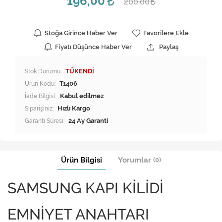
196,00
200,00
Stoğa Girince Haber Ver
Favorilere Ekle
Fiyatı Düşünce Haber Ver
Paylaş
Stok Durumu:
TÜKENDİ
Ürün Kodu:
T1406
İade Bilgisi:
Siparişiniz:
Hızlı Kargo
Garanti Süresi:
24 Ay Garanti
Ürün Bilgisi
Yorumlar
(0)
SAMSUNG KAPI KİLİDİ
EMNİYET ANAHTARI