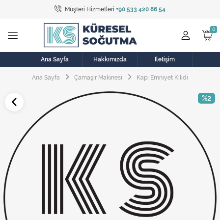
Müşteri Hizmetleri
+90 533 420 86 54
Tüm Kategoriler
Bulaşık Makinesi
Buzdolabı
Ana Sayfa
Hakkımızda
İletişim
Ana Sayfa
Çamaşır Makinesi
Kapı Emniyet Kilidi
Çamaşır Kurutma Makinesi
%2
Çamaşır Makinesi
Doğalgaz Sobası
Elektrikli Aksamlar
Elektrikli Süpürge
Fan
Fırın, Ocak ve Aspiratör