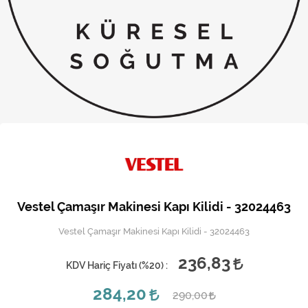
Kireç Önleme Ve Temizlik
Klima
Kombi
Kondansatör
Küçük Ev Aletleri
Musluk
Rezistanslar
Vestel Çamaşır Makinesi Kapı Kilidi - 32024463
Soğutma Sistemleri
Vestel Çamaşır Makinesi Kapı Kilidi - 32024463
Şofben ve Termosifon
236,83
KDV Hariç Fiyatı (
%20
) :
284,20
290,00