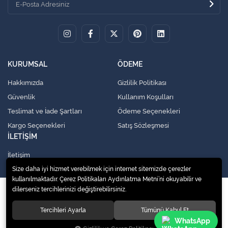
KURUMSAL
ÖDEME
Hakkımızda
Gizlilik Politikası
Güvenlik
Kullanım Koşulları
Teslimat ve İade Şartları
Ödeme Seçenekleri
Kargo Seçenekleri
Satış Sözleşmesi
İLETİŞİM
İletişim
Size daha iyi hizmet verebilmek için internet sitemizde çerezler
kullanılmaktadır. Çerez Politikaları Aydınlatma Metni’ni okuyabilir ve
dilerseniz tercihlerinizi değiştirebilirsiniz.
© 2020
Küresel Soğutma Sistemleri Yedek Parça San. Ve Tic. Ltd. Şti.
. Tüm
hakları saklıdır.
Tercihleri Ayarla
Tümünü Kabul Et
WhatsApp