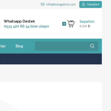
info@kssogutma.com
Hesabım
Kargo Bedava
Whatsapp Destek
Sepetim
0
2.500 TL ve üzeri
0533 420 86 54 bize ulaşın
0,00
siparişlerinizde
nlar
Blog