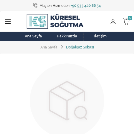
Müşteri Hizmetleri
+90 533 420 86 54
Tüm Kategoriler
Bulaşık Makinesi
Buzdolabı
Ana Sayfa
Hakkımızda
İletişim
Ana Sayfa
Doğalgaz Sobası
Çamaşır Kurutma Makinesi
Çamaşır Makinesi
Doğalgaz Sobası
Elektrikli Aksamlar
Elektrikli Süpürge
Fan
Fırın, Ocak ve Aspiratör