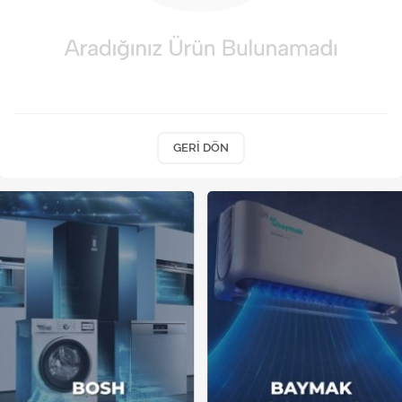
Kireç Önleme Ve Temizlik
Klima
Kombi
Kondansatör
GERI DÖN
Küçük Ev Aletleri
Musluk
Rezistanslar
Soğutma Sistemleri
Şofben ve Termosifon