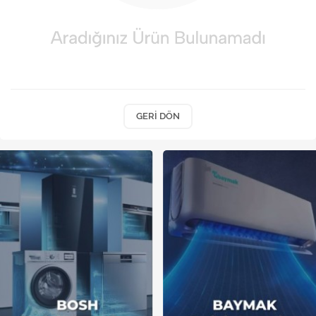
Kireç Önleme Ve Temizlik
Klima
Kombi
Kondansatör
GERI DÖN
Küçük Ev Aletleri
Musluk
Rezistanslar
Soğutma Sistemleri
Şofben ve Termosifon