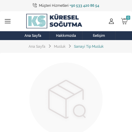
Müşteri Hizmetleri
+90 533 420 86 54
Tüm Kategoriler
Bulaşık Makinesi
Buzdolabı
Ana Sayfa
Hakkımızda
İletişim
Ana Sayfa
Musluk
Sanayi Tip Musluk
Çamaşır Kurutma Makinesi
Çamaşır Makinesi
Doğalgaz Sobası
Elektrikli Aksamlar
Elektrikli Süpürge
Fan
Fırın, Ocak ve Aspiratör