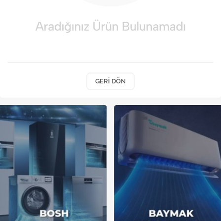
Kireç Önleme Ve Temizlik
Klima
Kombi
Kondansatör
GERI DÖN
Küçük Ev Aletleri
Musluk
Rezistanslar
Soğutma Sistemleri
Şofben ve Termosifon