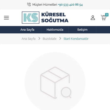
Müşteri Hizmetleri
+90 533 420 86 54
Tüm Kategoriler
Bulaşık Makinesi
Buzdolabı
Ana Sayfa
Hakkımızda
İletişim
Ana Sayfa
Buzdolabı
Start Kondansatör
Çamaşır Kurutma Makinesi
Çamaşır Makinesi
Doğalgaz Sobası
Elektrikli Aksamlar
Elektrikli Süpürge
Fan
Fırın, Ocak ve Aspiratör