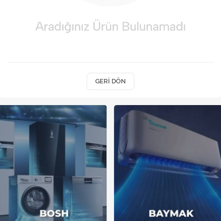
Kireç Önleme Ve Temizlik
Klima
Kombi
Kondansatör
GERI DÖN
Küçük Ev Aletleri
Musluk
Rezistanslar
Soğutma Sistemleri
Şofben ve Termosifon