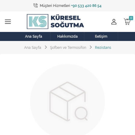
Müşteri Hizmetleri
+90 533 420 86 54
Tüm Kategoriler
Bulaşık Makinesi
Buzdolabı
Ana Sayfa
Hakkımızda
İletişim
Ana Sayfa
Şofben ve Termosifon
Rezistans
Çamaşır Kurutma Makinesi
Çamaşır Makinesi
Doğalgaz Sobası
Elektrikli Aksamlar
Elektrikli Süpürge
Fan
Fırın, Ocak ve Aspiratör