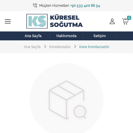
Müşteri Hizmetleri
+90 533 420 86 54
Tüm Kategoriler
Bulaşık Makinesi
Buzdolabı
Ana Sayfa
Hakkımızda
İletişim
Ana Sayfa
Kondansatör
Kare Kondansatör
Çamaşır Kurutma Makinesi
Çamaşır Makinesi
Doğalgaz Sobası
Elektrikli Aksamlar
Elektrikli Süpürge
Fan
Fırın, Ocak ve Aspiratör