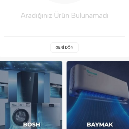
Kireç Önleme Ve Temizlik
Klima
Kombi
Kondansatör
GERI DÖN
Küçük Ev Aletleri
Musluk
Rezistanslar
Soğutma Sistemleri
Şofben ve Termosifon