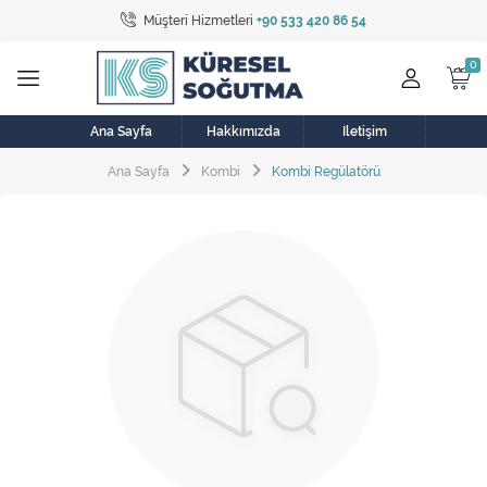
Müşteri Hizmetleri
+90 533 420 86 54
Tüm Kategoriler
Bulaşık Makinesi
Buzdolabı
Ana Sayfa
Hakkımızda
İletişim
Ana Sayfa
Kombi
Kombi Regülatörü
Çamaşır Kurutma Makinesi
Çamaşır Makinesi
Doğalgaz Sobası
Elektrikli Aksamlar
Elektrikli Süpürge
Fan
Fırın, Ocak ve Aspiratör