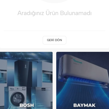
Kireç Önleme Ve Temizlik
Klima
Kombi
Kondansatör
GERI DÖN
Küçük Ev Aletleri
Musluk
Rezistanslar
Soğutma Sistemleri
Şofben ve Termosifon