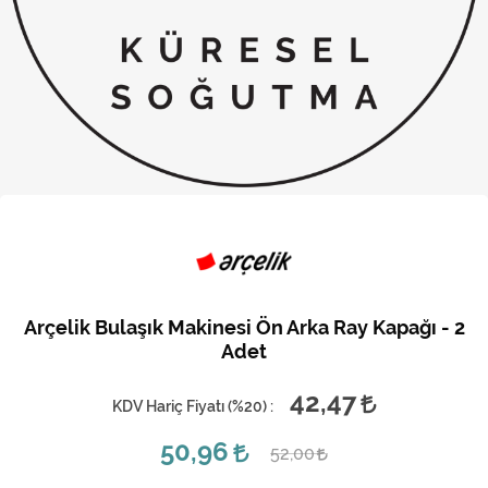
Kireç Önleme Ve Temizlik
Klima
Kombi
Kondansatör
Küçük Ev Aletleri
Musluk
Rezistanslar
Arçelik Bulaşık Makinesi Ön Arka Ray Kapağı - 2
Soğutma Sistemleri
Adet
Şofben ve Termosifon
42,47
KDV Hariç Fiyatı (
%20
) :
50,96
52,00