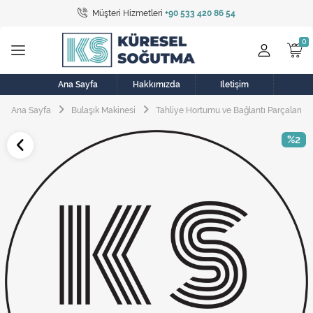
Müşteri Hizmetleri
+90 533 420 86 54
Tüm Kategoriler
Bulaşık Makinesi
Buzdolabı
Ana Sayfa
Hakkımızda
İletişim
Ana Sayfa
Bulaşık Makinesi
Tahliye Hortumu ve Bağlantı Parçaları
Çamaşır Kurutma Makinesi
%2
Çamaşır Makinesi
Doğalgaz Sobası
Elektrikli Aksamlar
Elektrikli Süpürge
Fan
Fırın, Ocak ve Aspiratör