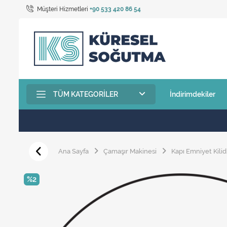
Müşteri Hizmetleri
+90 533 420 86 54
TÜM KATEGORILER
İndirimdekiler
Ana Sayfa
Çamaşır Makinesi
Kapı Emniyet Kilid
%2