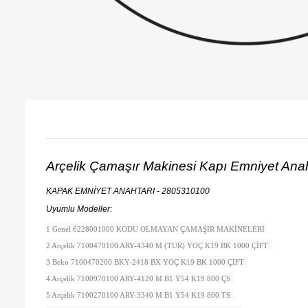
Arçelik Çamaşır Makinesi Kapı Emniyet An
KAPAK EMNİYET ANAHTARI - 2805310100
Uyumlu Modeller:
1 Genel 6228001000 KODU OLMAYAN ÇAMAŞIR MAKİNELERİ
2 Arçelik 7100470100 ARY-4340 M (TUR) YOÇ K19 BK 1000 ÇİFT
3 Beko 7100470200 BKY-2418 BX YOÇ K19 BK 1000 ÇİFT
4 Arçelik 7100970100 ARY-4120 M B1 Y54 K19 800 ÇS
5 Arçelik 7100270100 ARY-3340 M B1 Y54 K19 800 TS