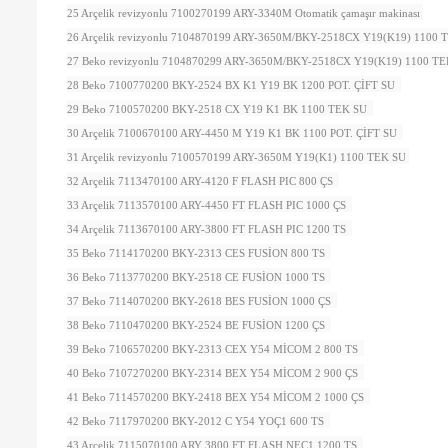
25 Arçelik revizyonlu 7100270199 ARY-3340M Otomatik çamaşır makinası
26 Arçelik revizyonlu 7104870199 ARY-3650M/BKY-2518CX Y19(K19) 1100
27 Beko revizyonlu 7104870299 ARY-3650M/BKY-2518CX Y19(K19) 1100 T
28 Beko 7100770200 BKY-2524 BX K1 Y19 BK 1200 POT. ÇİFT SU
29 Beko 7100570200 BKY-2518 CX Y19 K1 BK 1100 TEK SU
30 Arçelik 7100670100 ARY-4450 M Y19 K1 BK 1100 POT. ÇİFT SU
31 Arçelik revizyonlu 7100570199 ARY-3650M Y19(K1) 1100 TEK SU
32 Arçelik 7113470100 ARY-4120 F FLASH PIC 800 ÇS
33 Arçelik 7113570100 ARY-4450 FT FLASH PIC 1000 ÇS
34 Arçelik 7113670100 ARY-3800 FT FLASH PIC 1200 TS
35 Beko 7114170200 BKY-2313 CES FUSİON 800 TS
36 Beko 7113770200 BKY-2518 CE FUSİON 1000 TS
37 Beko 7114070200 BKY-2618 BES FUSİON 1000 ÇS
38 Beko 7110470200 BKY-2524 BE FUSİON 1200 ÇS
39 Beko 7106570200 BKY-2313 CEX Y54 MİCOM 2 800 TS
40 Beko 7107270200 BKY-2314 BEX Y54 MİCOM 2 900 ÇS
41 Beko 7114570200 BKY-2418 BEX Y54 MİCOM 2 1000 ÇS
42 Beko 7117970200 BKY-2012 C Y54 YOÇ1 600 TS
43 Arçelik 7115070100 ARY 3800 FT FLASH NEC1 1200 TS