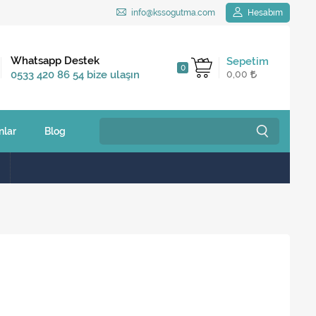
info@kssogutma.com
Hesabım
Kargo Bedava
Whatsapp Destek
Sepetim
0
2.500 TL ve üzeri
0533 420 86 54 bize ulaşın
0,00
siparişlerinizde
nlar
Blog