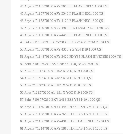
44 Arçelik 7115570100 ARY-3650 FT FLASH NEC1 1000 TS
45 Arçelik 7115770100 ARY-3340 F FLASH NEC1 800 TS
46 Arçelik 7115870100 ARY-4120 F FLASH NEC1 800 ÇS
47 Arçelik 7115970100 ARY-4900 FTS FLASH NEC1 1200 ÇS
48 Arçelik 7116070100 ARY-4450 FT FLASH NEC1 1000 ÇS
49 Beko 7117370200 BKY-2314 BEXS Y54 MİCOM 2 900 ÇS
50 Arçelik 7106870100 ARY-4350 YG Y54 K19 1000 ÇS
51 Arçelik 7114870100 ARY-3420 FD Y35 FLASH INVENSİS 1000 TS
52 Beko 7103070200 BKY-2035 C YOÇ 35CM 800 TS
53 Altus 7100473200 AL-192 X YOÇ K19 1000 ÇS
54 Altus 7100973200 AL-182 X YOÇ K19 800 ÇS
55 Altus 7100273200 AL-181 X YOÇ K19 800 TS
56 Altus 7121573200 AL-191 X YOÇ K19 1000 TS
57 Beko 7106770200 BKY-2418 BZS Y54 K19 1000 ÇS
58 Arçelik 7118970100 ARY-4450 FD FLASH NEC1 1000 ÇS
59 Arçelik 7118870100 ARY-3650 FD FLASH NEC1 1000 TS
60 Arçelik 7118670100 ARY-4900 FDS FLASH NEC1 1200 ÇS
61 Arçelik 7121470100 ARY-3800 FD FLASH NEC1 1200 TS