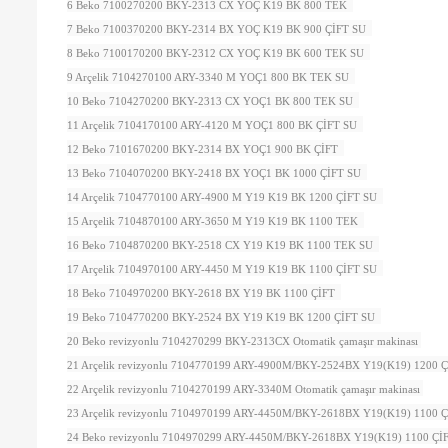
6 Beko 7100270200 BKY-2313 CX YOÇ K19 BK 800 TEK
7 Beko 7100370200 BKY-2314 BX YOÇ K19 BK 900 ÇİFT SU
8 Beko 7100170200 BKY-2312 CX YOÇ K19 BK 600 TEK SU
9 Arçelik 7104270100 ARY-3340 M YOÇ1 800 BK TEK SU
10 Beko 7104270200 BKY-2313 CX YOÇ1 BK 800 TEK SU
11 Arçelik 7104170100 ARY-4120 M YOÇ1 800 BK ÇİFT SU
12 Beko 7101670200 BKY-2314 BX YOÇ1 900 BK ÇİFT
13 Beko 7104070200 BKY-2418 BX YOÇ1 BK 1000 ÇİFT SU
14 Arçelik 7104770100 ARY-4900 M Y19 K19 BK 1200 ÇİFT SU
15 Arçelik 7104870100 ARY-3650 M Y19 K19 BK 1100 TEK
16 Beko 7104870200 BKY-2518 CX Y19 K19 BK 1100 TEK SU
17 Arçelik 7104970100 ARY-4450 M Y19 K19 BK 1100 ÇİFT SU
18 Beko 7104970200 BKY-2618 BX Y19 BK 1100 ÇİFT
19 Beko 7104770200 BKY-2524 BX Y19 K19 BK 1200 ÇİFT SU
20 Beko revizyonlu 7104270299 BKY-2313CX Otomatik çamaşır makinası
21 Arçelik revizyonlu 7104770199 ARY-4900M/BKY-2524BX Y19(K19) 1200 
22 Arçelik revizyonlu 7104270199 ARY-3340M Otomatik çamaşır makinası
23 Arçelik revizyonlu 7104970199 ARY-4450M/BKY-2618BX Y19(K19) 1100 
24 Beko revizyonlu 7104970299 ARY-4450M/BKY-2618BX Y19(K19) 1100 Çİ