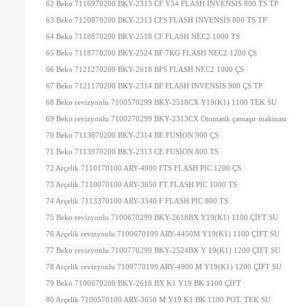
62 Beko 7116970200 BKY-2313 CF Y54 FLASH INVENSİS 800 TS TP
63 Beko 7120870200 BKY-2313 CFS FLASH INVENSİS 800 TS TP
64 Beko 7118870200 BKY-2518 CF FLASH NEC2 1000 TS
65 Beko 7118770200 BKY-2524 BF 7KG FLASH NEC2 1200 ÇS
66 Beko 7121270200 BKY-2618 BFS FLASH NEC2 1000 ÇS
67 Beko 7121170200 BKY-2314 BF FLASH INVENSİS 900 ÇS TP
68 Beko revizyonlu 7100570299 BKY-2518CX Y19(K1) 1100 TEK SU
69 Beko revizyonlu 7100270299 BKY-2313CX Otomatik çamaşır makinası
70 Beko 7113870200 BKY-2314 BE FUSİON 900 ÇS
71 Beko 7113970200 BKY-2313 CE FUSİON 800 TS
72 Arçelik 7110170100 ARY-4900 FTS FLASH PIC 1200 ÇS
73 Arçelik 7110070100 ARY-3650 FT FLASH PIC 1000 TS
74 Arçelik 7113370100 ARY-3340 F FLASH PIC 800 TS
75 Beko revizyonlu 7100670299 BKY-2618BX Y19(K1) 1100 ÇİFT SU
76 Arçelik revizyonlu 7100670199 ARY-4450M Y19(K1) 1100 ÇİFT SU
77 Beko revizyonlu 7100770299 BKY-2524BX Y 19(K1) 1200 ÇİFT SU
78 Arçelik revizyonlu 7100770199 ARY-4900 M Y19(K1) 1200 ÇİFT SU
79 Beko 7100670200 BKY-2618 BX K1 Y19 BK 1100 ÇİFT
80 Arçelik 7100570100 ARY-3650 M Y19 K1 BK 1100 POT. TEK SU