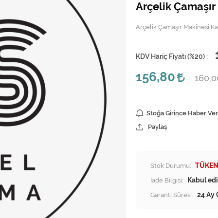
Arçelik Çamaşır 
Arçelik Çamaşır Makinesi Kap
KDV Hariç Fiyatı (
%20
) :
156,80
160,
Stoğa Girince Haber Ver
Paylaş
Stok Durumu:
TÜKEN
İade Bilgisi:
Garanti Süresi:
24 Ay 