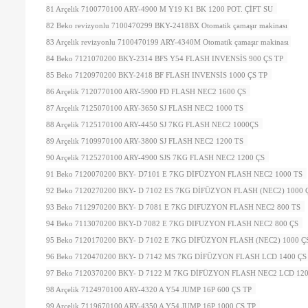
81 Arçelik 7100770100 ARY-4900 M Y19 K1 BK 1200 POT. ÇİFT SU
82 Beko revizyonlu 7100470299 BKY-2418BX Otomatik çamaşır makinası
83 Arçelik revizyonlu 7100470199 ARY-4340M Otomatik çamaşır makinası
84 Beko 7121070200 BKY-2314 BFS Y54 FLASH INVENSİS 900 ÇS TP
85 Beko 7120970200 BKY-2418 BF FLASH INVENSİS 1000 ÇS TP
86 Arçelik 7120770100 ARY-5900 FD FLASH NEC2 1600 ÇS
87 Arçelik 7125070100 ARY-3650 SJ FLASH NEC2 1000 TS
88 Arçelik 7125170100 ARY-4450 SJ 7KG FLASH NEC2 1000ÇS
89 Arçelik 7109970100 ARY-3800 SJ FLASH NEC2 1200 TS
90 Arçelik 7125270100 ARY-4900 SJS 7KG FLASH NEC2 1200 ÇS
91 Beko 7120070200 BKY- D7101 E 7KG DİFÜZYON FLASH NEC2 1000 TS
92 Beko 7120270200 BKY- D 7102 ES 7KG DİFÜZYON FLASH (NEC2) 1000
93 Beko 7112970200 BKY- D 7081 E 7KG DIFUZYON FLASH NEC2 800 TS
94 Beko 7113070200 BKY-D 7082 E 7KG DIFUZYON FLASH NEC2 800 ÇS
95 Beko 7120170200 BKY- D 7102 E 7KG DİFÜZYON FLASH (NEC2) 1000 
96 Beko 7120470200 BKY- D 7142 MS 7KG DİFÜZYON FLASH LCD 1400 Ç
97 Beko 7120370200 BKY- D 7122 M 7KG DİFÜZYON FLASH NEC2 LCD 12
98 Arçelik 7124970100 ARY-4320 A Y54 JUMP 16P 600 ÇS TP
99 Arçelik 7119670100 ARY-4350 A Y54 JUMP 16P 1000 ÇS TP