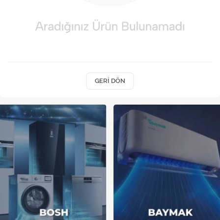
Kireç Önleme Ve Temizlik
Klima
Kombi
Kondansatör
GERI DÖN
Küçük Ev Aletleri
Musluk
Rezistanslar
Soğutma Sistemleri
Şofben ve Termosifon