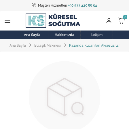
Müşteri Hizmetleri
+90 533 420 86 54
Tüm Kategoriler
Bulaşık Makinesi
Buzdolabı
Ana Sayfa
Hakkımızda
İletişim
Ana Sayfa
Bulaşık Makinesi
Kazanda Kullanılan Aksesuarlar
Çamaşır Kurutma Makinesi
Çamaşır Makinesi
Doğalgaz Sobası
Elektrikli Aksamlar
Elektrikli Süpürge
Fan
Fırın, Ocak ve Aspiratör