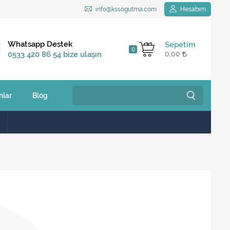
info@kssogutma.com
Hesabım
Kargo Bedava
Whatsapp Destek
Sepetim
0
2.500 TL ve üzeri
0533 420 86 54 bize ulaşın
0,00
siparişlerinizde
nlar
Blog