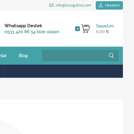
info@kssogutma.com
Hesabım
Kargo Bedava
Whatsapp Destek
Sepetim
0
2.500 TL ve üzeri
0533 420 86 54 bize ulaşın
0,00
siparişlerinizde
nlar
Blog