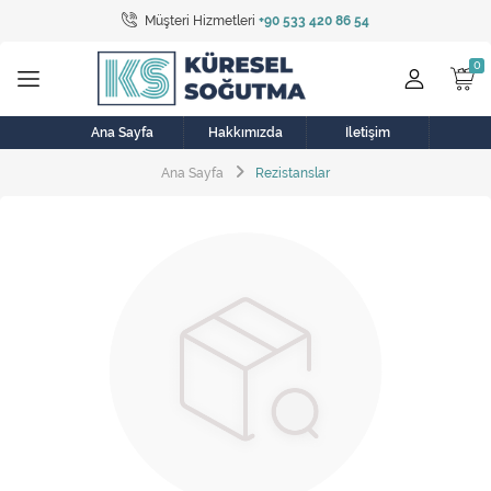
Müşteri Hizmetleri
+90 533 420 86 54
Tüm Kategoriler
Bulaşık Makinesi
Buzdolabı
Ana Sayfa
Hakkımızda
İletişim
Ana Sayfa
Rezistanslar
Çamaşır Kurutma Makinesi
Çamaşır Makinesi
Doğalgaz Sobası
Elektrikli Aksamlar
Elektrikli Süpürge
Fan
Fırın, Ocak ve Aspiratör