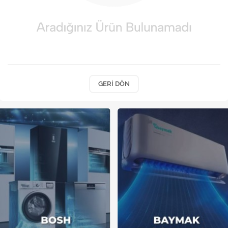
Kireç Önleme Ve Temizlik
Klima
Kombi
Kondansatör
GERI DÖN
Küçük Ev Aletleri
Musluk
Rezistanslar
Soğutma Sistemleri
Şofben ve Termosifon