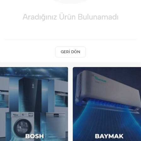
Kireç Önleme Ve Temizlik
Klima
Kombi
Kondansatör
GERI DÖN
Küçük Ev Aletleri
Musluk
Rezistanslar
Soğutma Sistemleri
Şofben ve Termosifon