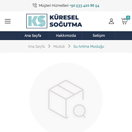
Müşteri Hizmetleri
+90 533 420 86 54
Tüm Kategoriler
Bulaşık Makinesi
Buzdolabı
Ana Sayfa
Hakkımızda
İletişim
Ana Sayfa
Musluk
Su Arıtma Musluğu
Çamaşır Kurutma Makinesi
Çamaşır Makinesi
Doğalgaz Sobası
Elektrikli Aksamlar
Elektrikli Süpürge
Fan
Fırın, Ocak ve Aspiratör