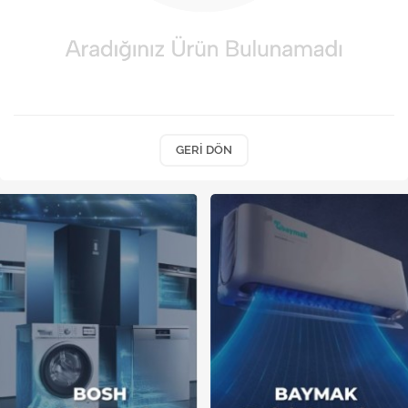
Kireç Önleme Ve Temizlik
Klima
Kombi
Kondansatör
GERI DÖN
Küçük Ev Aletleri
Musluk
Rezistanslar
Soğutma Sistemleri
Şofben ve Termosifon