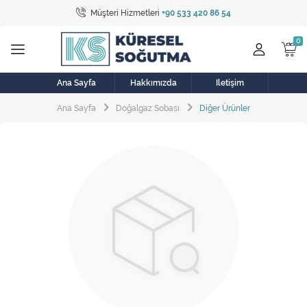
Müşteri Hizmetleri
+90 533 420 86 54
Tüm Kategoriler
Bulaşık Makinesi
Buzdolabı
Ana Sayfa
Hakkımızda
İletişim
Ana Sayfa
Doğalgaz Sobası
Diğer Ürünler
Çamaşır Kurutma Makinesi
Çamaşır Makinesi
Doğalgaz Sobası
Elektrikli Aksamlar
Elektrikli Süpürge
Fan
Fırın, Ocak ve Aspiratör