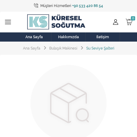
Müşteri Hizmetleri
+90 533 420 86 54
Tüm Kategoriler
Bulaşık Makinesi
Buzdolabı
Ana Sayfa
Hakkımızda
İletişim
Ana Sayfa
Bulaşık Makinesi
Su Seviye Şalteri
Çamaşır Kurutma Makinesi
Çamaşır Makinesi
Doğalgaz Sobası
Elektrikli Aksamlar
Elektrikli Süpürge
Fan
Fırın, Ocak ve Aspiratör