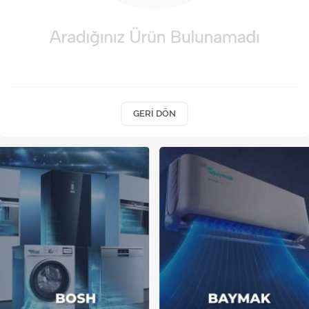
Kireç Önleme Ve Temizlik
Klima
Kombi
Kondansatör
GERI DÖN
Küçük Ev Aletleri
Musluk
Rezistanslar
Soğutma Sistemleri
Şofben ve Termosifon