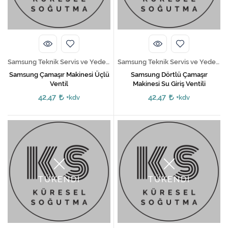
Kireç Önleme Ve Temizlik
Klima
Kombi
Samsung Teknik Servis ve Yedek Parça Hizmetleri
Samsung Teknik Servis ve Yedek Parça Hizmetleri
Kondansatör
Samsung Çamaşır Makinesi Üçlü
Samsung Dörtlü Çamaşır
Ventil
Makinesi Su Giriş Ventili
Küçük Ev Aletleri
42,47
42,47
+kdv
+kdv
Musluk
Rezistanslar
Soğutma Sistemleri
TÜKENDİ
TÜKENDİ
Şofben ve Termosifon