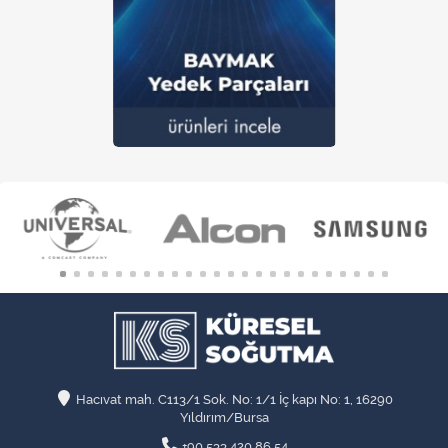
Hacıvat mah. C113/1 Sok. No: 1/1 İç kapı No: 1, 16290
Yıldırım/Bursa
+90 533 420 86 54