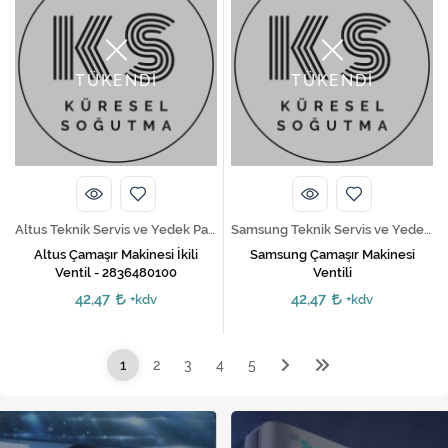
TÜKENDİ
TÜKENDİ
Altus Teknik Servis ve Yedek Parça Hizmetleri
Samsung Teknik Servis ve Yedek Parça Hizmetleri
Altus Çamaşır Makinesi İkili
Samsung Çamaşır Makinesi
Ventil - 2836480100
Ventili
42,47
42,47
+kdv
+kdv
1
2
3
4
5