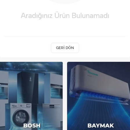
Kireç Önleme Ve Temizlik
Klima
Kombi
Kondansatör
GERI DÖN
Küçük Ev Aletleri
Musluk
Rezistanslar
Soğutma Sistemleri
Şofben ve Termosifon