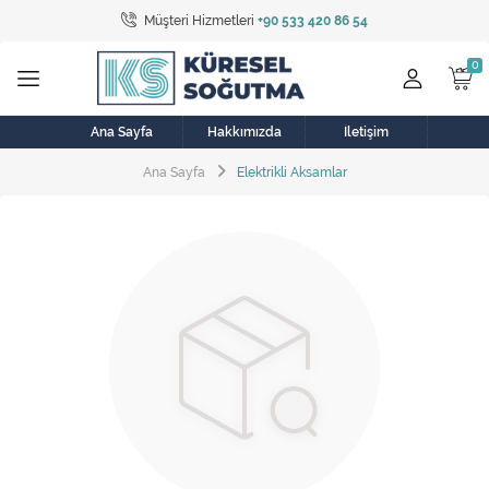
Müşteri Hizmetleri
+90 533 420 86 54
Tüm Kategoriler
Bulaşık Makinesi
Buzdolabı
Ana Sayfa
Hakkımızda
İletişim
Ana Sayfa
Elektrikli Aksamlar
Çamaşır Kurutma Makinesi
Çamaşır Makinesi
Doğalgaz Sobası
Elektrikli Aksamlar
Elektrikli Süpürge
Fan
Fırın, Ocak ve Aspiratör