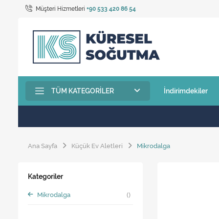
Müşteri Hizmetleri
+90 533 420 86 54
TÜM KATEGORILER
İndirimdekiler
Ana Sayfa
Küçük Ev Aletleri
Mikrodalga
Kategoriler
Mikrodalga
()