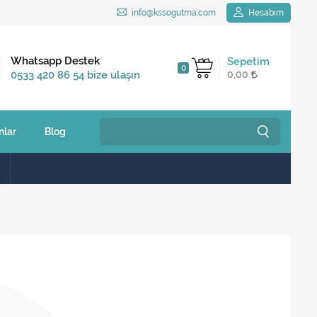
info@kssogutma.com
Hesabım
Kargo Bedava
Whatsapp Destek
Sepetim
0
2.500 TL ve üzeri
0533 420 86 54 bize ulaşın
0,00
siparişlerinizde
nlar
Blog