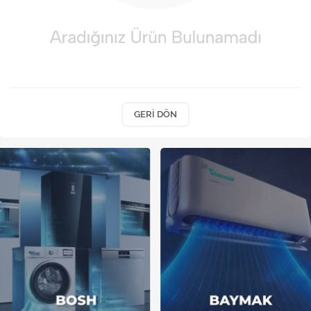
Kireç Önleme Ve Temizlik
Klima
Kombi
Kondansatör
GERI DÖN
Küçük Ev Aletleri
Musluk
Rezistanslar
Soğutma Sistemleri
Şofben ve Termosifon