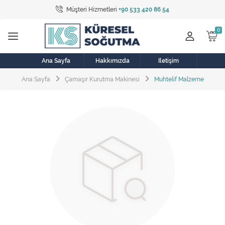
Müşteri Hizmetleri
+90 533 420 86 54
Tüm Kategoriler
Bulaşık Makinesi
Buzdolabı
Ana Sayfa
Hakkımızda
İletişim
Ana Sayfa
Çamaşır Kurutma Makinesi
Muhtelif Malzeme
Çamaşır Kurutma Makinesi
Çamaşır Makinesi
Doğalgaz Sobası
Elektrikli Aksamlar
Elektrikli Süpürge
Fan
Fırın, Ocak ve Aspiratör