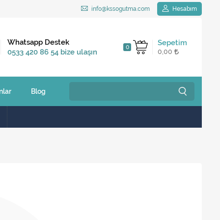
info@kssogutma.com
Hesabım
Kargo Bedava
Whatsapp Destek
Sepetim
0
2.500 TL ve üzeri
0533 420 86 54 bize ulaşın
0,00
siparişlerinizde
nlar
Blog