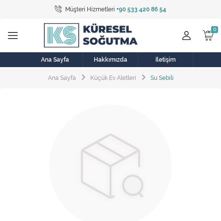
Müşteri Hizmetleri
+90 533 420 86 54
Tüm Kategoriler
Bulaşık Makinesi
Buzdolabı
Ana Sayfa
Hakkımızda
İletişim
Ana Sayfa
Küçük Ev Aletleri
Su Sebili
Çamaşır Kurutma Makinesi
Çamaşır Makinesi
Doğalgaz Sobası
Elektrikli Aksamlar
Elektrikli Süpürge
Fan
Fırın, Ocak ve Aspiratör