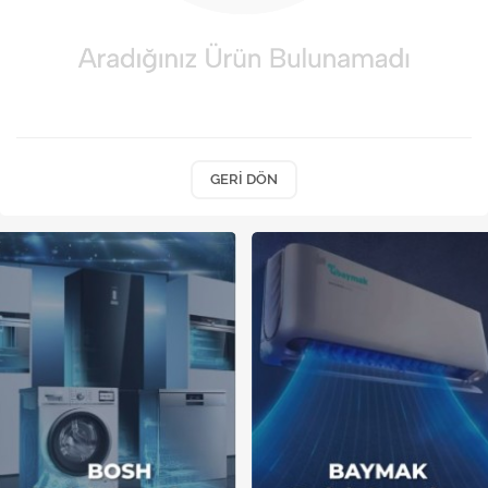
Kireç Önleme Ve Temizlik
Klima
Kombi
Kondansatör
GERI DÖN
Küçük Ev Aletleri
Musluk
Rezistanslar
Soğutma Sistemleri
Şofben ve Termosifon