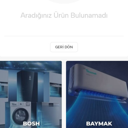
Kireç Önleme Ve Temizlik
Klima
Kombi
Kondansatör
GERI DÖN
Küçük Ev Aletleri
Musluk
Rezistanslar
Soğutma Sistemleri
Şofben ve Termosifon