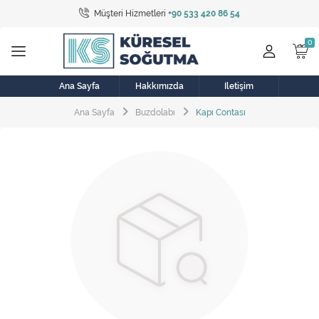
Müşteri Hizmetleri
+90 533 420 86 54
Tüm Kategoriler
Bulaşık Makinesi
Buzdolabı
Ana Sayfa
Hakkımızda
İletişim
Ana Sayfa
Buzdolabı
Kapı Contası
Çamaşır Kurutma Makinesi
Çamaşır Makinesi
Doğalgaz Sobası
Elektrikli Aksamlar
Elektrikli Süpürge
Fan
Fırın, Ocak ve Aspiratör