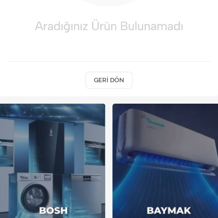
Kireç Önleme Ve Temizlik
Klima
Kombi
Kondansatör
GERI DÖN
Küçük Ev Aletleri
Musluk
Rezistanslar
Soğutma Sistemleri
Şofben ve Termosifon