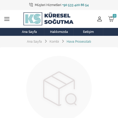
Müşteri Hizmetleri
+90 533 420 86 54
Tüm Kategoriler
Bulaşık Makinesi
Buzdolabı
Ana Sayfa
Hakkımızda
İletişim
Ana Sayfa
Kombi
Hava Prosesstatı
Çamaşır Kurutma Makinesi
Çamaşır Makinesi
Doğalgaz Sobası
Elektrikli Aksamlar
Elektrikli Süpürge
Fan
Fırın, Ocak ve Aspiratör