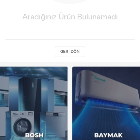
Kireç Önleme Ve Temizlik
Klima
Kombi
Kondansatör
GERI DÖN
Küçük Ev Aletleri
Musluk
Rezistanslar
Soğutma Sistemleri
Şofben ve Termosifon