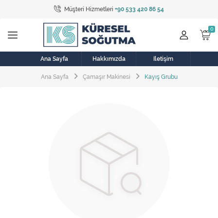
Müşteri Hizmetleri
+90 533 420 86 54
Tüm Kategoriler
Bulaşık Makinesi
Buzdolabı
Ana Sayfa
Hakkımızda
İletişim
Ana Sayfa
Çamaşır Makinesi
Kayış Grubu
Çamaşır Kurutma Makinesi
Çamaşır Makinesi
Doğalgaz Sobası
Elektrikli Aksamlar
Elektrikli Süpürge
Fan
Fırın, Ocak ve Aspiratör