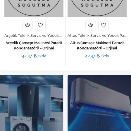
Kireç Önleme Ve Temizlik
Klima
Kombi
Arçelik Teknik Servis ve Yedek Parça Hizmetleri
Altus Teknik Servis ve Yedek Parça Hizmetleri
Kondansatör
Arçelik Çamaşır Makinesi Parazit
Altus Çamaşır Makinesi Parazit
Kondansatörü - Orjinal
Kondansatörü - Orjinal
Küçük Ev Aletleri
42,47
42,47
+kdv
+kdv
Musluk
Rezistanslar
Soğutma Sistemleri
Şofben ve Termosifon