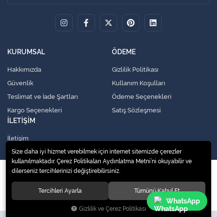
KURUMSAL
ÖDEME
Hakkımızda
Gizlilik Politikası
Güvenlik
Kullanım Koşulları
Teslimat ve İade Şartları
Ödeme Seçenekleri
Kargo Seçenekleri
Satış Sözleşmesi
İLETİŞİM
İletişim
Size daha iyi hizmet verebilmek için internet sitemizde çerezler
kullanılmaktadır. Çerez Politikaları Aydınlatma Metni’ni okuyabilir ve
dilerseniz tercihlerinizi değiştirebilirsiniz.
© 2020
Küresel Soğutma Sistemleri Yedek Parça San. Ve Tic. Ltd. Şti.
. Tüm
hakları saklıdır.
Tercihleri Ayarla
Tümünü Kabul Et
WhatsApp
Gizlilik ve Çerez Politikası