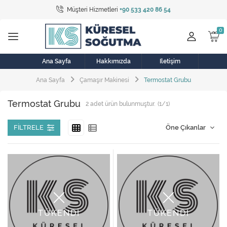
Müşteri Hizmetleri
+90 533 420 86 54
Tüm Kategoriler
Bulaşık Makinesi
Buzdolabı
Ana Sayfa
Hakkımızda
İletişim
Ana Sayfa
Çamaşır Makinesi
Termostat Grubu
Çamaşır Kurutma Makinesi
Termostat Grubu
2
adet ürün bulunmuştur.
(1/1)
Çamaşır Makinesi
Doğalgaz Sobası
FILTRELE
Elektrikli Aksamlar
Elektrikli Süpürge
Fan
TÜKENDİ
TÜKENDİ
Fırın, Ocak ve Aspiratör