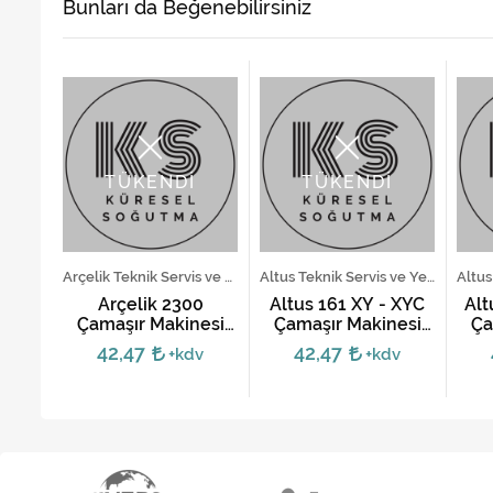
Bunları da Beğenebilirsiniz
TÜKENDİ
TÜKENDİ
Vestel Teknik Servis ve Yedek Parça Hizmetleri
Arçelik Teknik Servis ve Yedek Parça Hizmetleri
Altus Teknik Servis ve Yedek Parça Hizmetleri
XXL
Arçelik 2300
Altus 161 XY - XYC
Alt
şır
Çamaşır Makinesi
Çamaşır Makinesi
Ça
Hız Modülü
Kartı
42,47
42,47
v
+kdv
+kdv