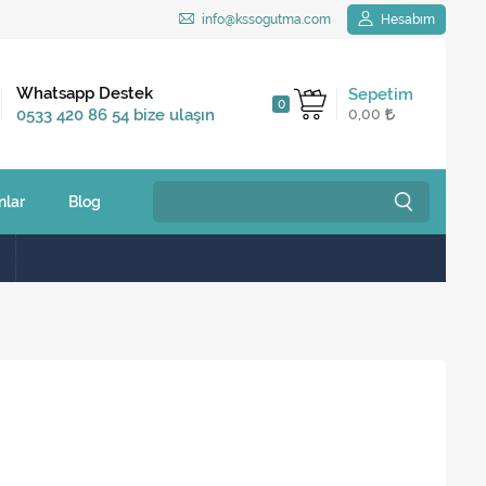
info@kssogutma.com
Hesabım
Kargo Bedava
Whatsapp Destek
Sepetim
0
2.500 TL ve üzeri
0533 420 86 54 bize ulaşın
0,00
siparişlerinizde
nlar
Blog