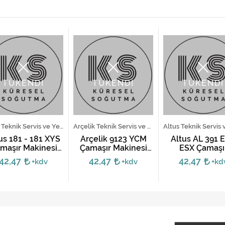
TÜKENDİ
TÜKENDİ
TÜKENDİ
Altus Teknik Servis ve Yedek Parça Hizmetleri
Arçelik Teknik Servis ve Yedek Parça Hizmetleri
us 181 - 181 XYS
Arçelik 9123 YCM
Altus AL 391 E
maşır Makinesi
Çamaşır Makinesi
ESX Çamaşı
Kartı
Kartı
Makinesi Elekt
42,47
42,47
42,47
+kdv
+kdv
+kd
Kartı