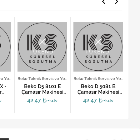
TÜKENDİ
TÜKENDİ
Altus Teknik Servis ve Yedek Parça Hizmetleri
Beko Teknik Servis ve Yedek Parça Hizmetleri
Beko Teknik Servis ve Yedek Parça Hizmetleri
X -
Beko D5 8101 E
Beko D 5081 B
Bek
r
Çamaşır Makinesi
Çamaşır Makinesi
Ça
ronik
Kartı
Kartı
42,47
42,47
v
+kdv
+kdv