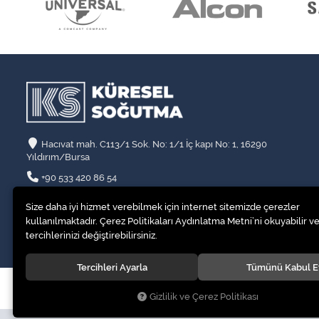
Hacıvat mah. C113/1 Sok. No: 1/1 İç kapı No: 1, 16290
Yıldırım/Bursa
+90 533 420 86 54
info@kssogutma.com
Size daha iyi hizmet verebilmek için internet sitemizde çerezler
kullanılmaktadır. Çerez Politikaları Aydınlatma Metni’ni okuyabilir ve
tercihlerinizi değiştirebilirsiniz.
Tercihleri Ayarla
Tümünü Kabul E
© 2020
Küresel Soğutma Sistemleri Yedek Parça San. Ve Tic. Ltd. Şt
Gizlilik ve Çerez Politikası