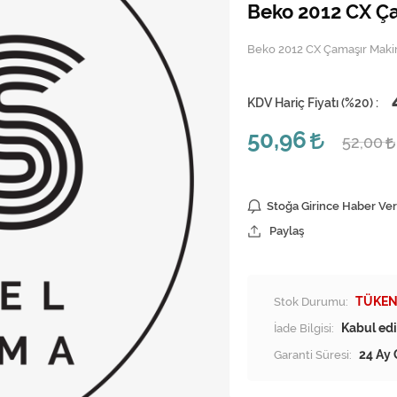
Beko 2012 CX Ça
Beko 2012 CX Çamaşır Makin
KDV Hariç Fiyatı (
%20
) :
50,96
52,00
Stoğa Girince Haber Ver
Paylaş
Stok Durumu:
TÜKEN
İade Bilgisi:
Garanti Süresi:
24 Ay 