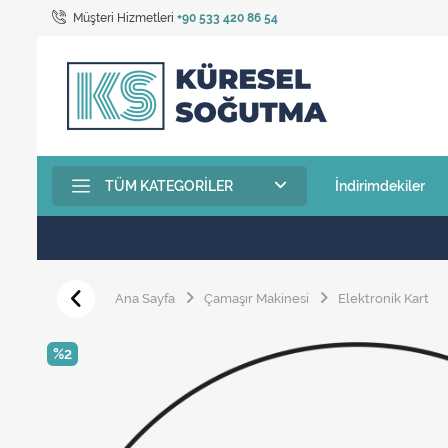
Müşteri Hizmetleri
+90 533 420 86 54
TÜM KATEGORILER
İndirimdekiler
Ana Sayfa
Çamaşır Makinesi
Elektronik Kart
%2