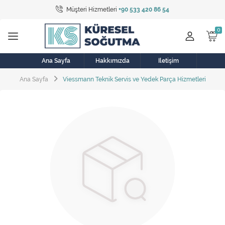
Müşteri Hizmetleri
+90 533 420 86 54
Tüm Kategoriler
Bulaşık Makinesi
Buzdolabı
Ana Sayfa
Hakkımızda
İletişim
Ana Sayfa
Viessmann Teknik Servis ve Yedek Parça Hizmetleri
Çamaşır Kurutma Makinesi
Çamaşır Makinesi
Doğalgaz Sobası
Elektrikli Aksamlar
Elektrikli Süpürge
Fan
Fırın, Ocak ve Aspiratör