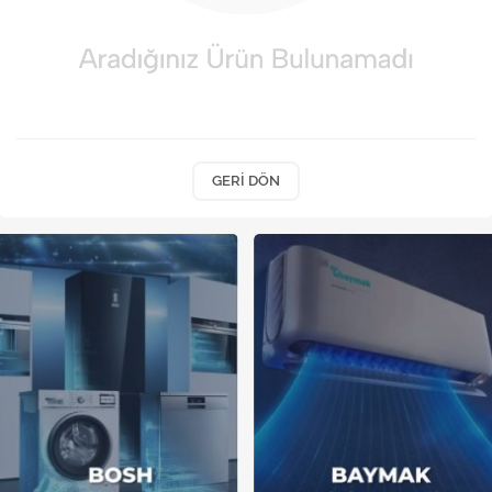
Kireç Önleme Ve Temizlik
Klima
Kombi
Kondansatör
GERI DÖN
Küçük Ev Aletleri
Musluk
Rezistanslar
Soğutma Sistemleri
Şofben ve Termosifon